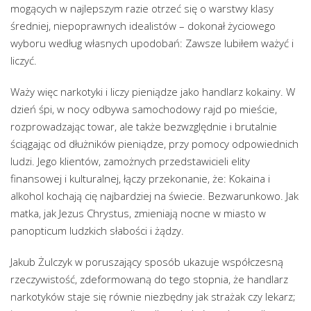
mogących w najlepszym razie otrzeć się o warstwy klasy
średniej, niepoprawnych idealistów – dokonał życiowego
wyboru według własnych upodobań: Zawsze lubiłem ważyć i
liczyć.
Waży więc narkotyki i liczy pieniądze jako handlarz kokainy. W
dzień śpi, w nocy odbywa samochodowy rajd po mieście,
rozprowadzając towar, ale także bezwzględnie i brutalnie
ściągając od dłużników pieniądze, przy pomocy odpowiednich
ludzi. Jego klientów, zamożnych przedstawicieli elity
finansowej i kulturalnej, łączy przekonanie, że: Kokaina i
alkohol kochają cię najbardziej na świecie. Bezwarunkowo. Jak
matka, jak Jezus Chrystus, zmieniają nocne w miasto w
panopticum ludzkich słabości i żądzy.
Jakub Żulczyk w poruszający sposób ukazuje współczesną
rzeczywistość, zdeformowaną do tego stopnia, że handlarz
narkotyków staje się równie niezbędny jak strażak czy lekarz;