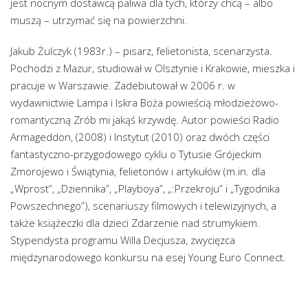
jest nocnym dostawcą paliwa dla tych, którzy chcą – albo
muszą – utrzymać się na powierzchni.
Jakub Żulczyk (1983r.) – pisarz, felietonista, scenarzysta.
Pochodzi z Mazur, studiował w Olsztynie i Krakowie, mieszka i
pracuje w Warszawie. Zadebiutował w 2006 r. w
wydawnictwie Lampa i Iskra Boża powieścią młodzieżowo-
romantyczną Zrób mi jakąś krzywdę. Autor powieści Radio
Armageddon, (2008) i Instytut (2010) oraz dwóch części
fantastyczno-przygodowego cyklu o Tytusie Grójeckim
Zmorojewo i Świątynia, felietonów i artykułów (m.in. dla
„Wprost”, „Dziennika”, „Playboya”, „:Przekroju” i „Tygodnika
Powszechnego”), scenariuszy filmowych i telewizyjnych, a
także książeczki dla dzieci Zdarzenie nad strumykiem.
Stypendysta programu Willa Decjusza, zwycięzca
międzynarodowego konkursu na esej Young Euro Connect.