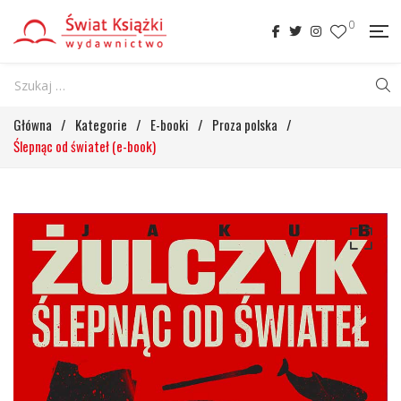
0
Główna
/
Kategorie
/
E-booki
/
Proza polska
/
Ślepnąc od świateł (e-book)