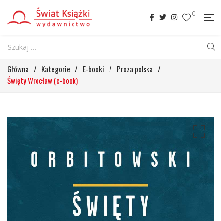
0
Główna
/
Kategorie
/
E-booki
/
Proza polska
/
Święty Wrocław (e-book)