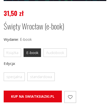
31,50
zł
Święty Wrocław (e-book)
Wydanie
:
E-book
Książka
E-book
Audiobook
Edycja
:
specjalna
standardowa
KUP NA SWIATKSIAZKI.PL