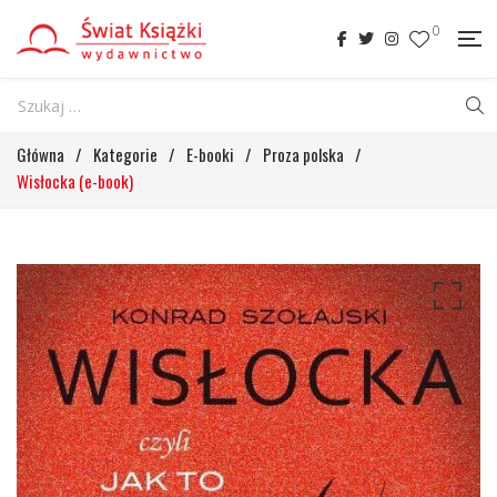
0
Główna
/
Kategorie
/
E-booki
/
Proza polska
/
Wisłocka (e-book)