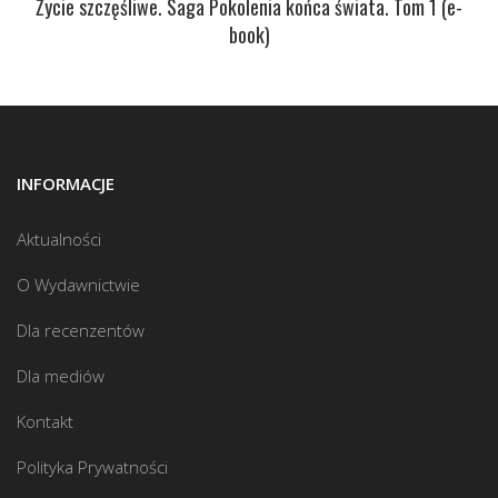
Życie szczęśliwe. Saga Pokolenia końca świata. Tom 1 (e-
book)
INFORMACJE
Aktualności
O Wydawnictwie
Dla recenzentów
Dla mediów
Kontakt
Polityka Prywatności