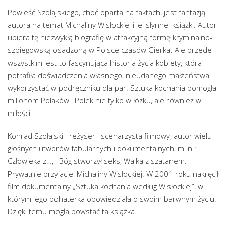
Powieść Szołajskiego, choć oparta na faktach, jest fantazją
autora na temat Michaliny Wisłockiej i jej słynnej książki. Autor
ubiera tę niezwykłą biografię w atrakcyjną formę kryminalno-
szpiegowską osadzoną w Polsce czasów Gierka. Ale przede
wszystkim jest to fascynująca historia życia kobiety, która
potrafiła doświadczenia własnego, nieudanego małżeństwa
wykorzystać w podręczniku dla par. Sztuka kochania pomogła
milionom Polaków i Polek nie tylko w łóżku, ale również w
miłości.
Konrad Szołajski –reżyser i scenarzysta filmowy, autor wielu
głośnych utworów fabularnych i dokumentalnych, m.in.:
Człowieka z…, I Bóg stworzył seks, Walka z szatanem.
Prywatnie przyjaciel Michaliny Wisłockiej. W 2001 roku nakręcił
film dokumentalny „Sztuka kochania według Wisłockiej”, w
którym jego bohaterka opowiedziała o swoim barwnym życiu.
Dzięki temu mogła powstać ta książka.