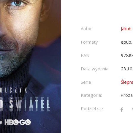
Autor
Jakub
Formaty
epub,
EAN
9788
Data wydania
23.10
Seria
Ślepn
Kategoria:
Proza
Podziel się