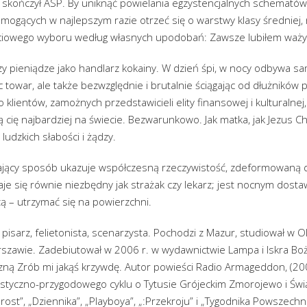
 skończył ASP. By uniknąć powielania egzystencjalnych schemató
i mogących w najlepszym razie otrzeć się o warstwy klasy średniej
yciowego wyboru według własnych upodobań: Zawsze lubiłem ważyć i
iczy pieniądze jako handlarz kokainy. W dzień śpi, w nocy odbywa 
 towar, ale także bezwzględnie i brutalnie ściągając od dłużników
 klientów, zamożnych przedstawicieli elity finansowej i kulturalnej,
ją cię najbardziej na świecie. Bezwarunkowo. Jak matka, jak Jezus C
udzkich słabości i żądzy.
ający sposób ukazuje współczesną rzeczywistość, zdeformowaną d
je się równie niezbędny jak strażak czy lekarz; jest nocnym dostaw
ą – utrzymać się na powierzchni.
 pisarz, felietonista, scenarzysta. Pochodzi z Mazur, studiował w Ol
rszawie. Zadebiutował w 2006 r. w wydawnictwie Lampa i Iskra Bo
ą Zrób mi jakąś krzywdę. Autor powieści Radio Armageddon, (2008
styczno-przygodowego cyklu o Tytusie Grójeckim Zmorojewo i Świąt
rost”, „Dziennika”, „Playboya”, „:Przekroju” i „Tygodnika Powszech