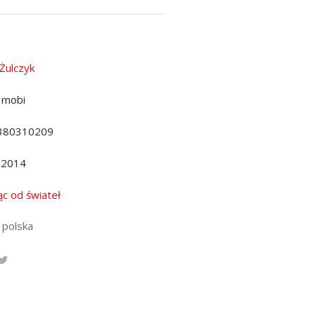
 Żulczyk
 mobi
380310209
.2014
ąc od świateł
 polska