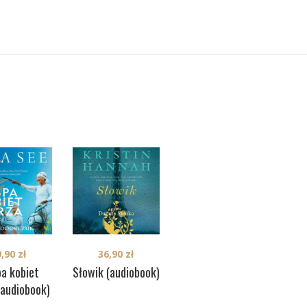
9,90
zł
36,90
zł
a kobiet
Słowik (audiobook)
(audiobook)
39,90
zł