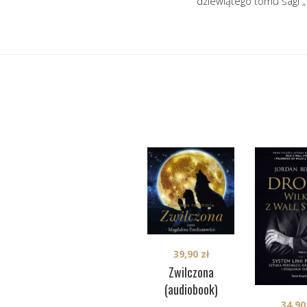
dziewiątego tomu sagi „
39,90
zł
Zwilczona
(audiobook)
34,9