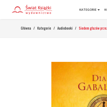
KATEGORIE
K
Główna
/
Kategorie
/
Audiobooki
/
Siedem głazów prze