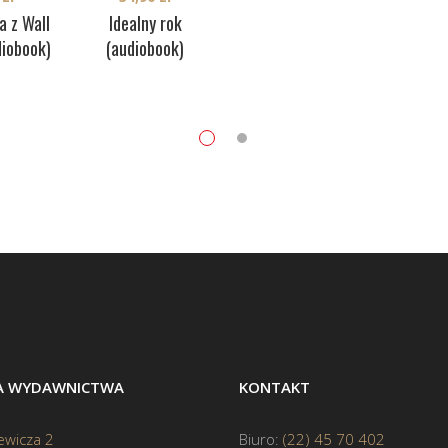
a z Wall
Idealny rok
diobook)
(audiobook)
BA WYDAWNICTWA
KONTAKT
ewicza 2
Biuro:
(22) 45 70 402