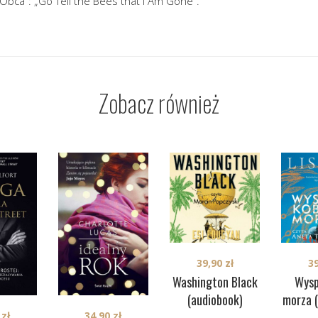
Obca”: „Go Tell the Bees that I Am Gone”.
Zobacz również
39,90
zł
3
Washington Black
Wysp
(audiobook)
morza 
0
zł
34,90
zł