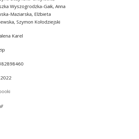
szka Wyszogrodzka-Gaik, Anna
ska-Maziarska, Elżbieta
ewska, Szymon Kołodziejski
lena Karel
ip
382898460
.2022
booki