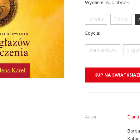
Wydanie
:
Audiobook
Książka
E-book
Edycja
:
standardowa
elega
KUP NA SWIATKSIAZK
Autor
Diana
Barba
Katar