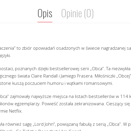
Opis
Opinie (0)
czenia” to zbiór opowiadań osadzonych w świecie nagradzanej sa
ęzyki.
ostaci, poznanych dzięki bestsellerowej serii „Obca”. Ta niezwykł
icznego świata Claire Randall i Jamiego Frasera. Miłośniczki „Obcej
istorie kuszą poczuciem humoru i wątkami romansowymi.
Obca” zajmowały najwyższe miejsca na listach bestsellerów w 114 kr
lionów egzemplarzy. Powieść została zekranizowana. Cieszący się 
mie Netflix.
ła również sagę „Lord John”, powiązaną fabułą z serią „Obca”. W 