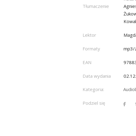
Tłumaczenie
Agnie
Żukow
Kowal
Lektor
Magda
Formaty
mp3/z
EAN
9788
Data wydania
02.12
Kategoria:
Audio
Podziel się