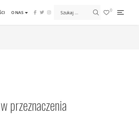
0
CI
O NAS
w przeznaczenia