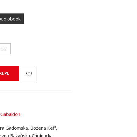
Audiobook
ncka
I.PL
 Gabaldon
ra Gadomska, Bożena Keff,
zyna Bażyńska-Chojnacka,