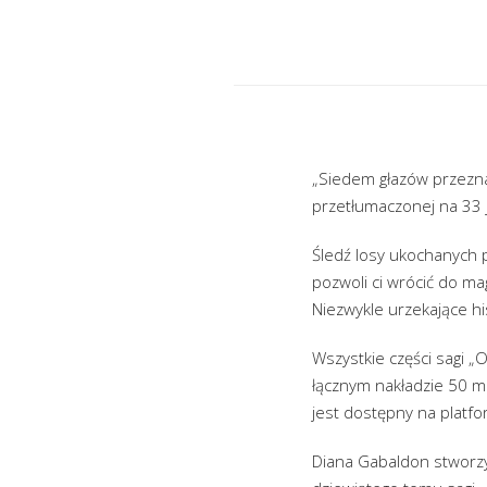
„Siedem głazów przezna
przetłumaczonej na 33 j
Śledź losy ukochanych p
pozwoli ci wrócić do mag
Niezwykle urzekające h
Wszystkie części sagi „
łącznym nakładzie 50 mi
jest dostępny na platfor
Diana Gabaldon stworzy