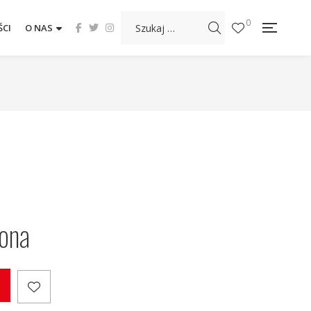
0
CI
O NAS
ona