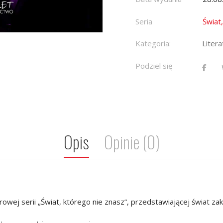
Seria
Świat
Kategoria:
Liter
Podziel się
Opis
Opinie (0)
rowej serii „Świat, którego nie znasz”, przedstawiającej świat z