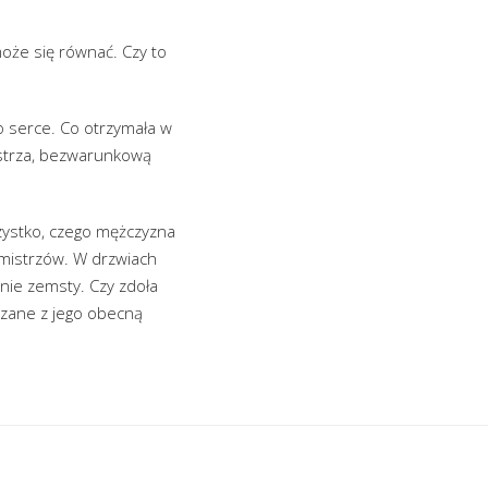
może się równać. Czy to
go serce. Co otrzymała w
strza, bezwarunkową
ystko, czego mężczyzna
 mistrzów. W drzwiach
gnie zemsty. Czy zdoła
iązane z jego obecną