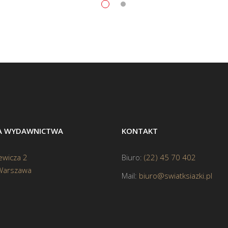
BA WYDAWNICTWA
KONTAKT
ewicza 2
Biuro:
(22) 45 70 402
Warszawa
Mail:
biuro@swiatksiazki.pl