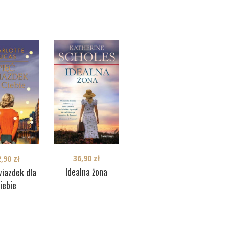
36,90
zł
2,90
zł
34,90
zł
Zim
Idealna żona
wiazdek dla
Projekt marzeń
iebie