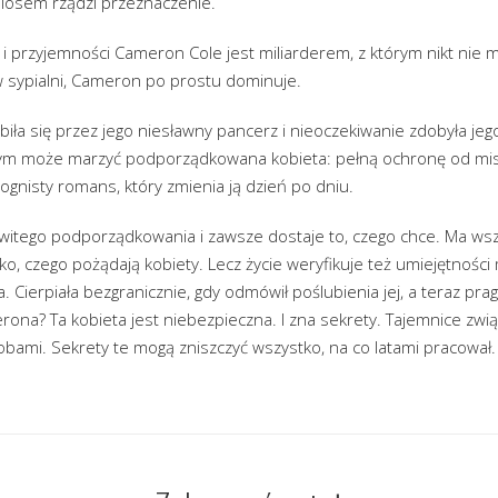
 losem rządzi przeznaczenie.
i przyjemności Cameron Cole jest miliarderem, z którym nikt nie 
w sypialni, Cameron po prostu dominuje.
biła się przez jego niesławny pancerz i nieoczekiwanie zdobyła je
zym może marzyć podporządkowana kobieta: pełną ochronę od mi
 ognisty romans, który zmienia ją dzień po dniu.
itego podporządkowania i zawsze dostaje to, czego chce. Ma wsz
o, czego pożądają kobiety. Lecz życie weryfikuje też umiejętności
. Cierpiała bezgranicznie, gdy odmówił poślubienia jej, a teraz pra
erona? Ta kobieta jest niebezpieczna. I zna sekrety. Tajemnice zw
sobami. Sekrety te mogą zniszczyć wszystko, na co latami pracował.