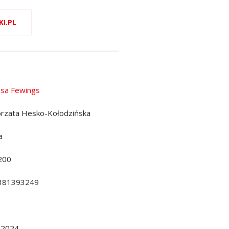
KI.PL
sa Fewings
rzata Hesko-Kołodzińska
a
200
381393249
.2024