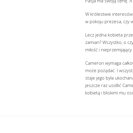
Pasja ma swoją cenę. A
W królestwie interesów 
w pokoju prezesa, czy 
Lecz jedna kobieta prze
zamian? Wszystko, o c
miłość i nieprzemijający
Cameron wymaga całkow
może pożądać. I wszystk
staje jego była ukochana
jeszcze raz usidlić Cam
kobietą i bliskimi mu o