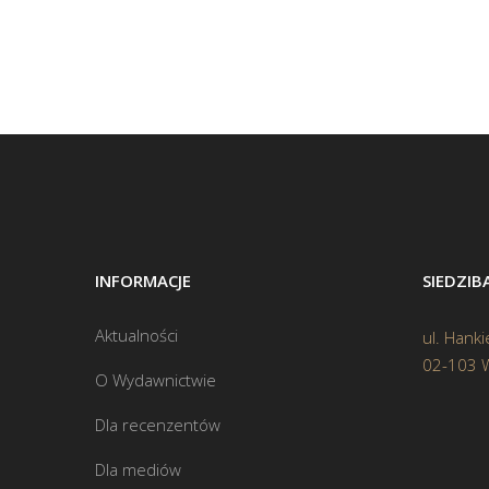
INFORMACJE
SIEDZI
Aktualności
ul. Hanki
02-103 
O Wydawnictwie
Dla recenzentów
Dla mediów