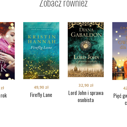
Zobacz również
32,90
zł
49,90
zł
0
zł
4
Lord John i sprawa
Firefly Lane
 rok
Pięć g
osobista
c