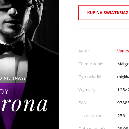
KUP NA SWIATKSIAZ
Autor
Vanes
Tłumaczenie
Małgo
Typ okładki
miękk
Wymiary
125×
EAN
9788
Liczba stron
256
Data wydania
28.08