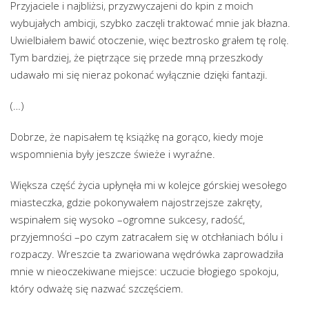
Przyjaciele i najbliżsi, przyzwyczajeni do kpin z moich
wybujałych ambicji, szybko zaczęli traktować mnie jak błazna.
Uwielbiałem bawić otoczenie, więc beztrosko grałem tę rolę.
Tym bardziej, że piętrzące się przede mną przeszkody
udawało mi się nieraz pokonać wyłącznie dzięki fantazji.
(…)
Dobrze, że napisałem tę książkę na gorąco, kiedy moje
wspomnienia były jeszcze świeże i wyraźne.
Większa część życia upłynęła mi w kolejce górskiej wesołego
miasteczka, gdzie pokonywałem najostrzejsze zakręty,
wspinałem się wysoko –ogromne sukcesy, radość,
przyjemności –po czym zatracałem się w otchłaniach bólu i
rozpaczy. Wreszcie ta zwariowana wędrówka zaprowadziła
mnie w nieoczekiwane miejsce: uczucie błogiego spokoju,
który odważę się nazwać szczęściem.