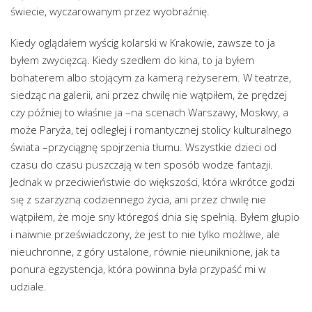
świecie, wyczarowanym przez wyobraźnię.
Kiedy oglądałem wyścig kolarski w Krakowie, zawsze to ja
byłem zwycięzcą. Kiedy szedłem do kina, to ja byłem
bohaterem albo stojącym za kamerą reżyserem. W teatrze,
siedząc na galerii, ani przez chwilę nie wątpiłem, że prędzej
czy później to właśnie ja –na scenach Warszawy, Moskwy, a
może Paryża, tej odległej i romantycznej stolicy kulturalnego
świata –przyciągnę spojrzenia tłumu. Wszystkie dzieci od
czasu do czasu puszczają w ten sposób wodze fantazji.
Jednak w przeciwieństwie do większości, która wkrótce godzi
się z szarzyzną codziennego życia, ani przez chwilę nie
wątpiłem, że moje sny któregoś dnia się spełnią. Byłem głupio
i naiwnie przeświadczony, że jest to nie tylko możliwe, ale
nieuchronne, z góry ustalone, równie nieuniknione, jak ta
ponura egzystencja, która powinna była przypaść mi w
udziale.