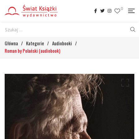
0
Główna
/
Kategorie
/
Audiobooki
/
Roman by Polański (audiobook)