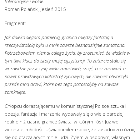
tolerancyjne i wolne.
Roman Polański, jesień 2015
Fragment:
Jak daleko sięgam pamięcią, granica między fantazją a
rzeczywistością była u mnie zawsze beznadziejnie zamazana.
Potrzebowałem niemal całego życia, by zrozumieć, że właśnie w
tym tkwi klucz do istoty mojej egzystencji. To zatarcie stało się
wprawdzie przyczyną wielu zmartwień, spięć, rozczarowań, a
nawet prawdziwych katastrof życiowych, ale również otworzyło
przede mną drzwi, które bez tego pozostałyby na zawsze
zamknięte.
Chłopcu dorastającemu w komunistycznej Polsce sztuka i
poezja, fantazja i marzenia wydawały się o wiele bardziej
realne niż ciasne granice świata, w którym rósł. Już we
wczesnej młodości uświadomiłem sobie, że zasadniczo różnię
się od otaczających mnie ludzi. Żyłem w osobnym, własnym