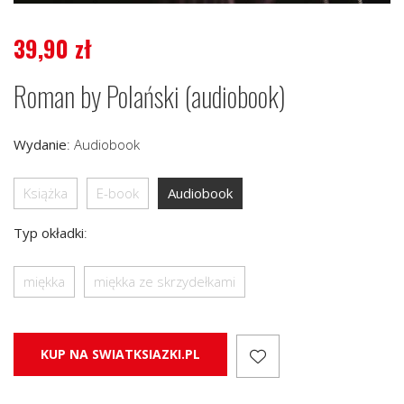
39,90
zł
Roman by Polański (audiobook)
Wydanie
:
Audiobook
Książka
E-book
Audiobook
Typ okładki
:
miękka
miękka ze skrzydełkami
KUP NA SWIATKSIAZKI.PL