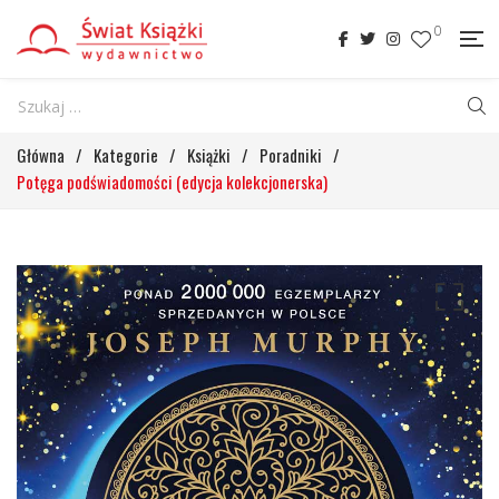
0
Główna
/
Kategorie
/
Książki
/
Poradniki
/
Potęga podświadomości (edycja kolekcjonerska)