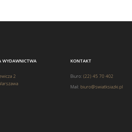
BA WYDAWNICTWA
KONTAKT
ewicza 2
Biuro:
(22) 45 70 402
Warszawa
Mail:
biuro@swiatksiazki.pl