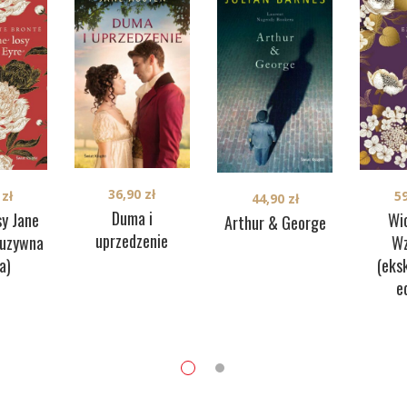
36,90
zł
0
zł
5
44,90
zł
Duma i
sy Jane
Wi
Arthur & George
uprzedzenie
luzywna
Wz
a)
(eks
e