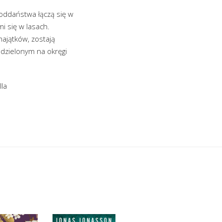
poddaństwa łączą się w
i się w lasach.
ajątków, zostają
odzielonym na okręgi
la