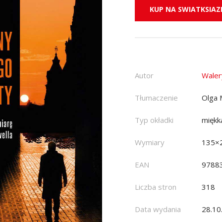
KUP NA SWIATKSIAZK
Autor
Waler
Tłumaczenie
Olga 
Typ okładki
miękk
Wymiary
135×
EAN
9788
Liczba stron
318
Data wydania
28.10