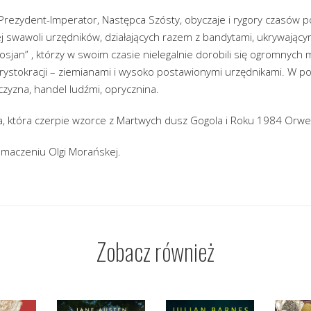
 Prezydent-Imperator, Następca Szósty, obyczaje i rygory czasów 
j swawoli urzędników, działających razem z bandytami, ukrywającym
an” , którzy w swoim czasie nielegalnie dorobili się ogromnych m
rystokracji – ziemianami i wysoko postawionymi urzędnikami. W p
zyzna, handel ludźmi, oprycznina.
, która czerpie wzorce z Martwych dusz Gogola i Roku 1984 Orwel
łumaczeniu Olgi Morańskej.
Zobacz również