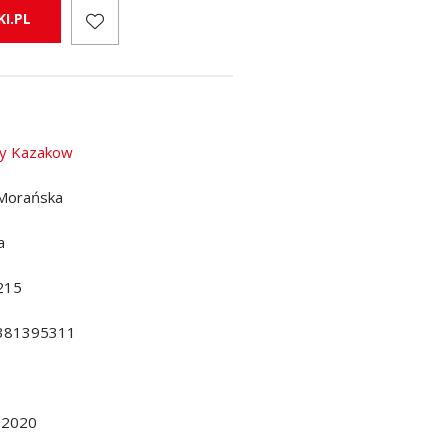
I.PL
y Kazakow
Morańska
a
215
381395311
.2020