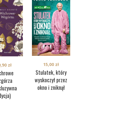
15,00
zł
9,90
zł
59,90
zł
Stulatek, który
chrowe
Rozważna i
wyskoczył przez
górza
romantyczna
(S
okno i zniknął
kluzywna
(ekskluzywna
dycja)
edycja)