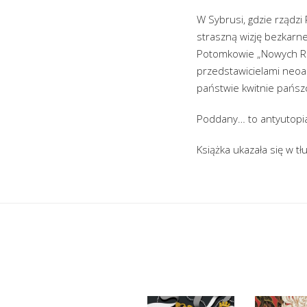
W Sybrusi, gdzie rządzi
straszną wizję bezkarne
Potomkowie „Nowych Rosj
przedstawicielami neoa
państwie kwitnie pańszc
Poddany… to antyutopia
Książka ukazała się w t