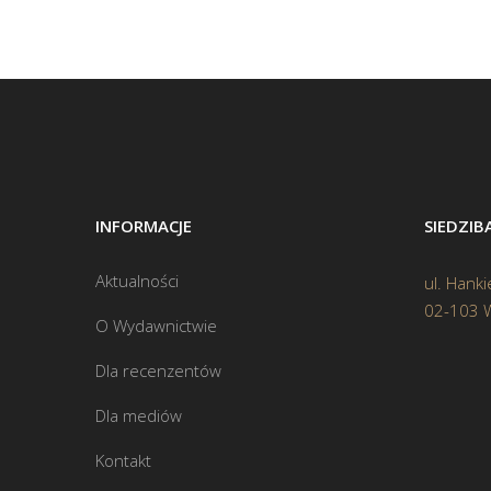
INFORMACJE
SIEDZI
Aktualności
ul. Hanki
02-103 
O Wydawnictwie
Dla recenzentów
Dla mediów
Kontakt