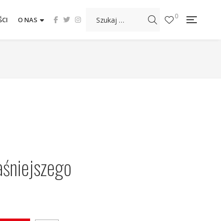
0
CI
O NAS
aśniejszego