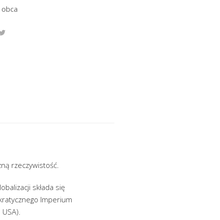
 obca
zną rzeczywistość.
balizacji składa się
okratycznego Imperium
e USA).