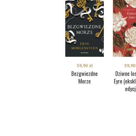
59,90
zł
59,9
Bezgwiezdne
Dziwne lo
Morze
Eyre (eksk
edycj