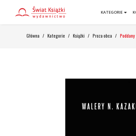
KATEGORIE
K
Główna
/
Kategorie
/
Książki
/
Proza obca
/
Poddany 