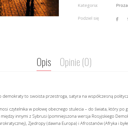
Kategoria:
Proza
Podziel się
Opis
Opinie (0)
o demokraty to swoista przestroga, satyra na współczesną polityc
si czytelnika w połowę obecnego stulecia – do świata, który po glo
w, między innymi z Sybrusi (pomniejszona wersja Rosyjskiego Dem
iurokratycznej), Zjedropy (dawna Europa) i Afrostanów (Afryka i był