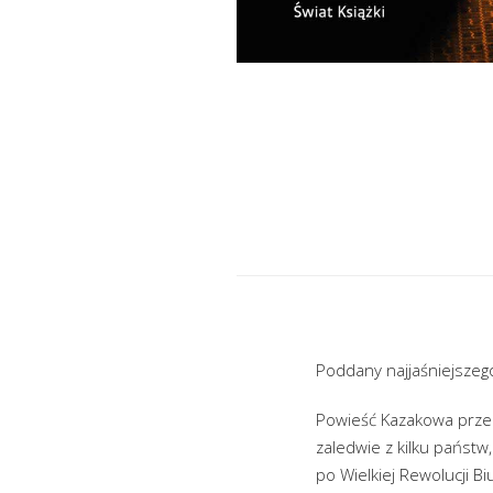
Poddany najjaśniejszeg
Powieść Kazakowa przeno
zaledwie z kilku państ
po Wielkiej Rewolucji B