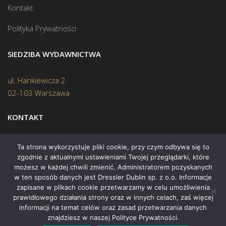
Kontakt
Polityka Prywatności
SIEDZIBA WYDAWNICTWA
ul. Hankiewicza 2
02-103 Warszawa
KONTAKT
Biuro:
(22) 45 70 402
Ta strona wykorzystuje pliki cookie, przy czym odbywa się to
zgodnie z aktualnymi ustawieniami Twojej przeglądarki, które
Mail:
biuro@swiatksiazki.pl
możesz w każdej chwili zmienić. Administratorem pozyskanych
w ten sposób danych jest Dressler Dublin sp. z o.o. Informacje
zapisane w plikach cookie przetwarzamy w celu umożliwienia
prawidłowego działania strony oraz w innych celach, zaś więcej
informacji na temat celów oraz zasad przetwarzania danych
znajdziesz w naszej Polityce Prywatności.
Copyright © 2015 Świat Książki. Wszelkie prawa zastrzeżone