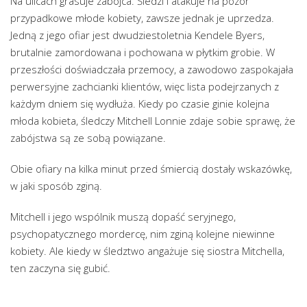
Na ulicach grasuje zabójca. Śledzi i atakuje na pozór
przypadkowe młode kobiety, zawsze jednak je uprzedza.
Jedną z jego ofiar jest dwudziestoletnia Kendele Byers,
brutalnie zamordowana i pochowana w płytkim grobie. W
przeszłości doświadczała przemocy, a zawodowo zaspokajała
perwersyjne zachcianki klientów, więc lista podejrzanych z
każdym dniem się wydłuża. Kiedy po czasie ginie kolejna
młoda kobieta, śledczy Mitchell Lonnie zdaje sobie sprawę, że
zabójstwa są ze sobą powiązane.
Obie ofiary na kilka minut przed śmiercią dostały wskazówkę,
w jaki sposób zginą.
Mitchell i jego wspólnik muszą dopaść seryjnego,
psychopatycznego mordercę, nim zginą kolejne niewinne
kobiety. Ale kiedy w śledztwo angażuje się siostra Mitchella,
ten zaczyna się gubić.