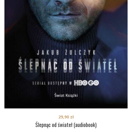
29,90
zł
Ślepnąc od świateł (audiobook)