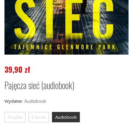
39,90
zł
Pajęcza sieć (audiobook)
Wydanie
:
Audiobook
Książka
E-book
Audiobook