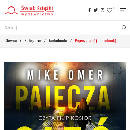
0
Główna
/
Kategorie
/
Audiobooki
/
Pajęcza sieć (audiobook)