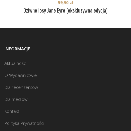
59,90
zł
Dziwne losy Jane Eyre (ekskluzywna edycja)
INFORMACJE
Aktualności
O Wydawnictwie
Dla recenzentów
Dla mediów
Kontakt
Polityka Prywatności