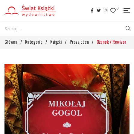
0
Główna
/
Kategorie
/
Książki
/
Proza obca
/
Ożenek / Rewizor