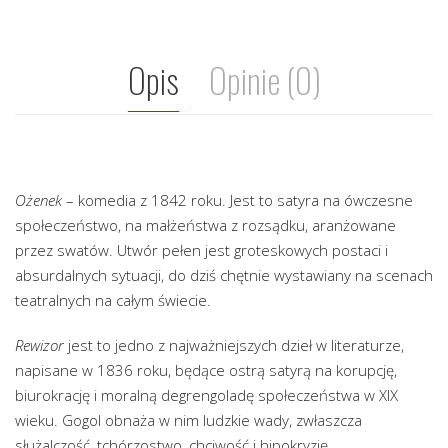
Opis
Opinie (0)
Ożenek
– komedia z 1842 roku. Jest to satyra na ówczesne
społeczeństwo, na małżeństwa z rozsądku, aranżowane
przez swatów. Utwór pełen jest groteskowych postaci i
absurdalnych sytuacji, do dziś chętnie wystawiany na scenach
teatralnych na całym świecie.
Rewizor
jest to jedno z najważniejszych dzieł w literaturze,
napisane w 1836 roku, będące ostrą satyrą na korupcję,
biurokrację i moralną degrengoladę społeczeństwa w XIX
wieku. Gogol obnaża w nim ludzkie wady, zwłaszcza
służalczość, tchórzostwo, chciwość i hipokryzję.