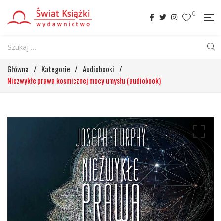
0
Główna
/
Kategorie
/
Audiobooki
/
Niezwykłe prawa kosmicznej mocy umysłu (audiobook)