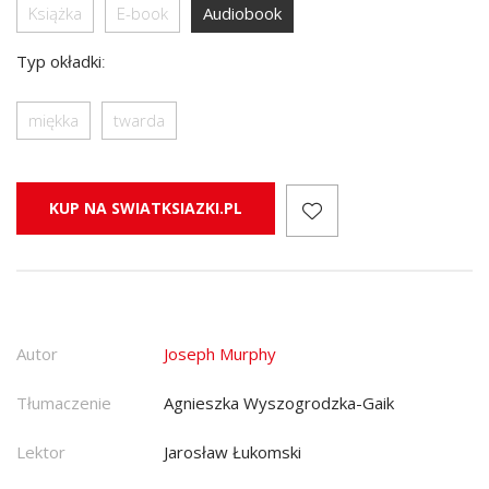
Książka
E-book
Audiobook
Typ okładki
:
miękka
twarda
KUP NA SWIATKSIAZKI.PL
Autor
Joseph Murphy
Tłumaczenie
Agnieszka Wyszogrodzka-Gaik
Lektor
Jarosław Łukomski