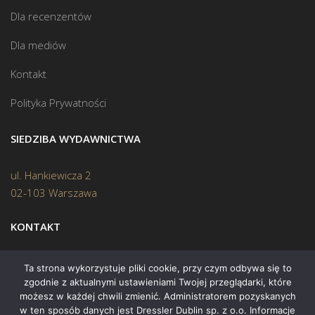
Dla recenzentów
Dla mediów
Kontakt
Polityka Prywatności
SIEDZIBA WYDAWNICTWA
ul. Hankiewicza 2
02-103 Warszawa
KONTAKT
Biuro:
(22) 45 70 402
Ta strona wykorzystuje pliki cookie, przy czym odbywa się to
zgodnie z aktualnymi ustawieniami Twojej przeglądarki, które
Mail:
biuro@swiatksiazki.pl
możesz w każdej chwili zmienić. Administratorem pozyskanych
w ten sposób danych jest Dressler Dublin sp. z o.o. Informacje