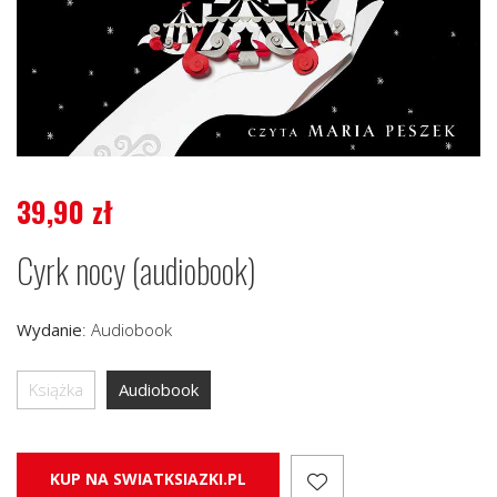
39,90
zł
Cyrk nocy (audiobook)
Wydanie
:
Audiobook
Książka
Audiobook
KUP NA SWIATKSIAZKI.PL