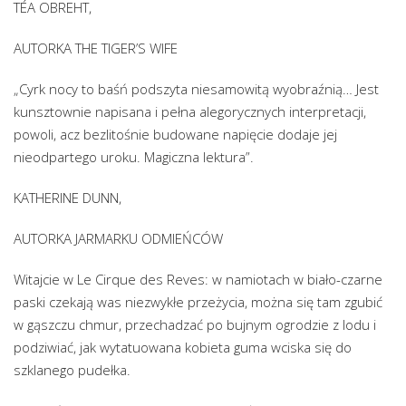
TÉA OBREHT,
AUTORKA THE TIGER’S WIFE
„Cyrk nocy to baśń podszyta niesamowitą wyobraźnią… Jest
kunsztownie napisana i pełna alegorycznych interpretacji,
powoli, acz bezlitośnie budowane napięcie dodaje jej
nieodpartego uroku. Magiczna lektura”.
KATHERINE DUNN,
AUTORKA JARMARKU ODMIEŃCÓW
Witajcie w Le Cirque des Reves: w namiotach w biało-czarne
paski czekają was niezwykłe przeżycia, można się tam zgubić
w gąszczu chmur, przechadzać po bujnym ogrodzie z lodu i
podziwiać, jak wytatuowana kobieta guma wciska się do
szklanego pudełka.