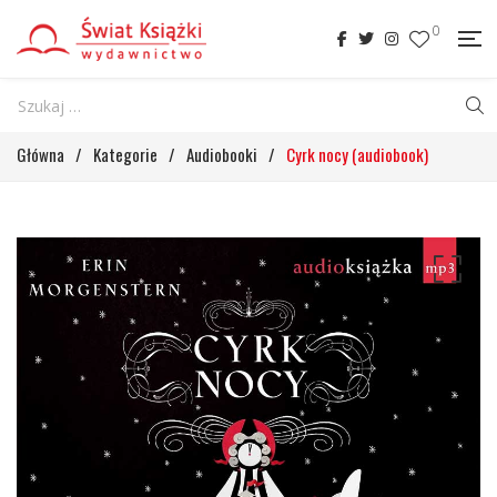
0
Główna
/
Kategorie
/
Audiobooki
/
Cyrk nocy (audiobook)