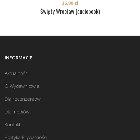
36,90
zł
Święty Wrocław (audiobook)
INFORMACJE
Aktualności
O Wydawnictwie
Dla recenzentów
Dla mediów
Kontakt
Polityka Prywatności