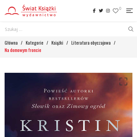
0
Główna
/
Kategorie
/
Książki
/
Literatura obyczajowa
/
Na domowym froncie