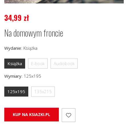
34,99
zł
Na domowym froncie
Wydanie
:
Książka
Książka
E-book
Audiobook
Wymiary
:
125x195
125x195
135x215
KUP NA KSIAZKI.PL