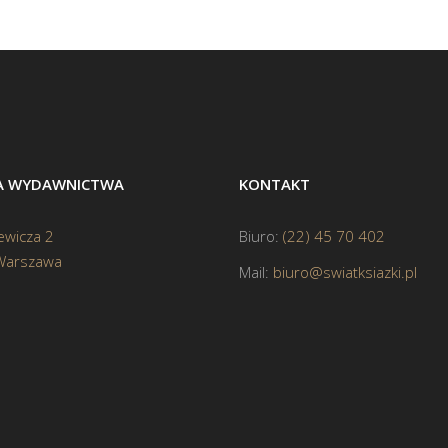
BA WYDAWNICTWA
KONTAKT
ewicza 2
Biuro:
(22) 45 70 402
Warszawa
Mail:
biuro@swiatksiazki.pl