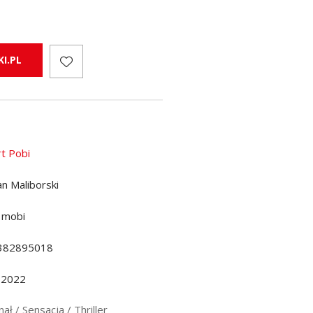
I.PL
t Pobi
n Maliborski
 mobi
382895018
.2022
ał / Sensacja / Thriller