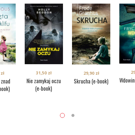
2
31,50
zł
0
zł
29,90
zł
Wdowin
Nie zamykaj oczu
a znad
Skrucha (e-book)
(e-book)
-book)