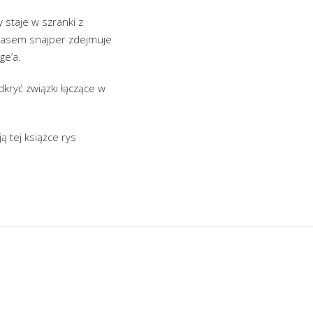
 staje w szranki z
czasem snajper zdejmuje
ge’a.
kryć związki łączące w
 tej książce rys