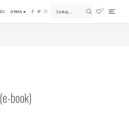
0
CI
O NAS
 (e-book)