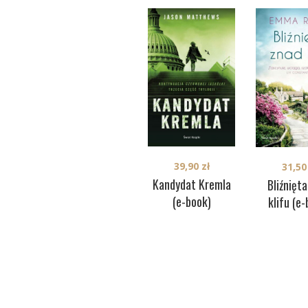
39,90
zł
31,5
Kandydat Kremla
Bliźnięt
(e-book)
klifu (e