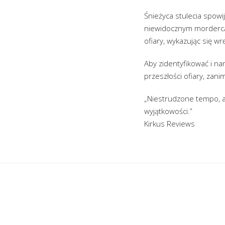
Śnieżyca stulecia spowij
niewidocznym mordercą.
ofiary, wykazując się w
Aby zidentyfikować i n
przeszłości ofiary, zani
„Niestrudzone tempo, ak
wyjątkowości.”
Kirkus Reviews