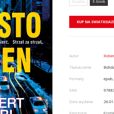
Książka
E-book
KUP NA SWIATKSIAZK
Autor
Rober
Tłumaczenie
Bohda
Formaty
epub,
EAN
9788
Data wydania
26.01
Kategoria:
Krymin