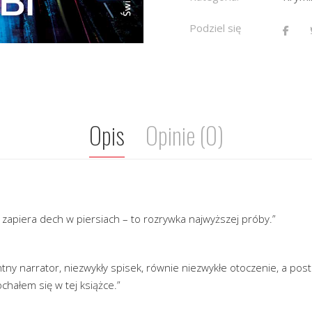
Podziel się
Opis
Opinie (0)
 zapiera dech w piersiach – to rozrywka najwyższej próby.”
tny narrator, niezwykły spisek, równie niezwykłe otoczenie, a post
chałem się w tej książce.”