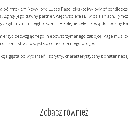
a półmrokiem Nowy Jork. Lucas Page, błyskotliwy były oficer śledczy
 Zginął jego dawny partner, więc wspiera FBI w działaniach. Tym
ręcz wybitnymi umiejętnościami. A kolejne cele należą do rodziny Pa
amierzyć bezwzględnego, niepowstrzymanego zabójcę, Page musi od
m on sam straci wszystko, co jest dla niego drogie.
cja gęsta od wydarzeń i sprytny, charakterystyczny bohater nadają
Zobacz również