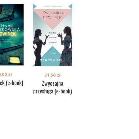
9,90
zł
31,50
zł
37,90
zł
ek (e-book)
Zwyczajna
Mam na imię Hope
przysługa (e-book)
ko
(e-book)