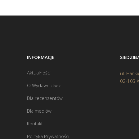
INFORMACJE
SIEDZI
Aktualności
ul. Hanki
02-103 
O Wydawnictwie
Dla recenzentów
Dla mediów
Kontakt
Polityka Prywatności