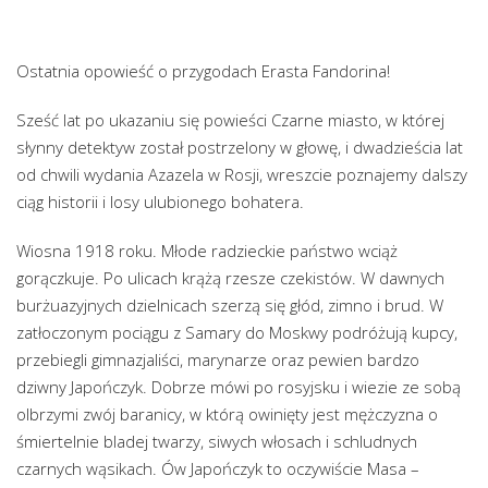
Ostatnia opowieść o przygodach Erasta Fandorina!
Sześć lat po ukazaniu się powieści Czarne miasto, w której
słynny detektyw został postrzelony w głowę, i dwadzieścia lat
od chwili wydania Azazela w Rosji, wreszcie poznajemy dalszy
ciąg historii i losy ulubionego bohatera.
Wiosna 1918 roku. Młode radzieckie państwo wciąż
gorączkuje. Po ulicach krążą rzesze czekistów. W dawnych
burżuazyjnych dzielnicach szerzą się głód, zimno i brud. W
zatłoczonym pociągu z Samary do Moskwy podróżują kupcy,
przebiegli gimnazjaliści, marynarze oraz pewien bardzo
dziwny Japończyk. Dobrze mówi po rosyjsku i wiezie ze sobą
olbrzymi zwój baranicy, w którą owinięty jest mężczyzna o
śmiertelnie bladej twarzy, siwych włosach i schludnych
czarnych wąsikach. Ów Japończyk to oczywiście Masa –