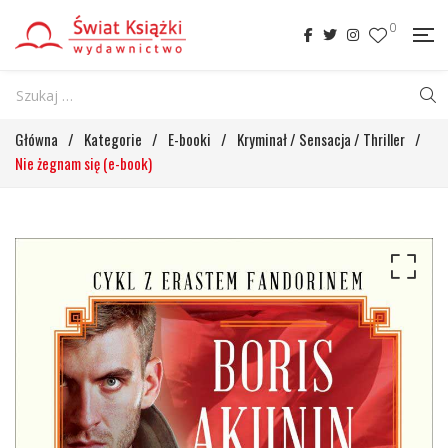
0
Główna
/
Kategorie
/
E-booki
/
Kryminał / Sensacja / Thriller
/
Nie żegnam się (e-book)