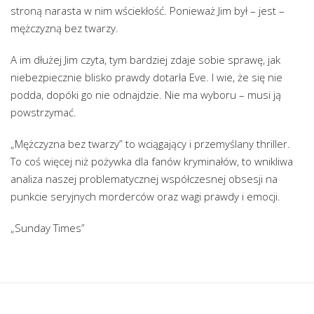
stroną narasta w nim wściekłość. Ponieważ Jim był – jest –
mężczyzną bez twarzy.
A im dłużej Jim czyta, tym bardziej zdaje sobie sprawę, jak
niebezpiecznie blisko prawdy dotarła Eve. I wie, że się nie
podda, dopóki go nie odnajdzie. Nie ma wyboru – musi ją
powstrzymać.
„Mężczyzna bez twarzy” to wciągający i przemyślany thriller.
To coś więcej niż pożywka dla fanów kryminałów, to wnikliwa
analiza naszej problematycznej współczesnej obsesji na
punkcie seryjnych morderców oraz wagi prawdy i emocji.
„Sunday Times”