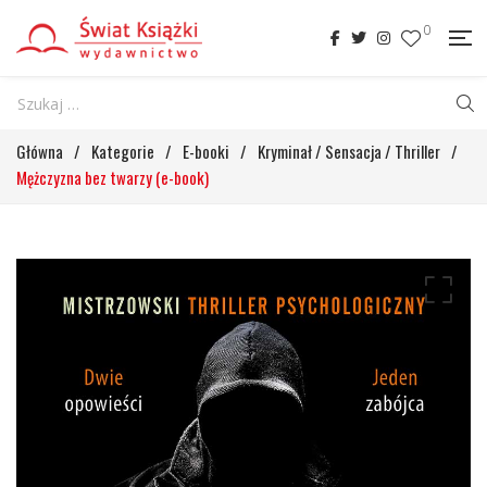
0
Główna
/
Kategorie
/
E-booki
/
Kryminał / Sensacja / Thriller
/
Mężczyzna bez twarzy (e-book)