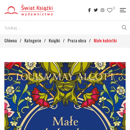
0
Główna
/
Kategorie
/
Książki
/
Proza obca
/
Małe kobietki