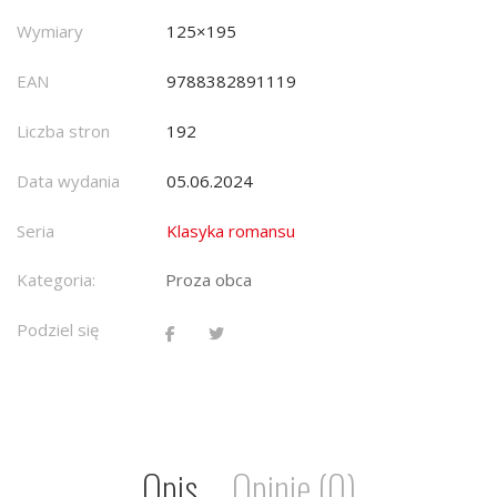
Wymiary
125×195
EAN
9788382891119
Liczba stron
192
Data wydania
05.06.2024
Seria
Klasyka romansu
Kategoria:
Proza obca
Podziel się
Opis
Opinie (0)