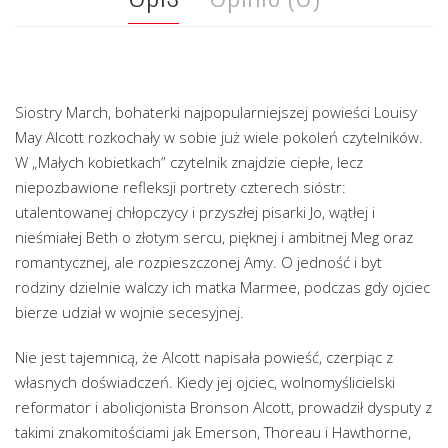
Siostry March, bohaterki najpopularniejszej powieści Louisy
May Alcott rozkochały w sobie już wiele pokoleń czytelników.
W „Małych kobietkach” czytelnik znajdzie ciepłe, lecz
niepozbawione refleksji portrety czterech sióstr:
utalentowanej chłopczycy i przyszłej pisarki Jo, wątłej i
nieśmiałej Beth o złotym sercu, pięknej i ambitnej Meg oraz
romantycznej, ale rozpieszczonej Amy. O jedność i byt
rodziny dzielnie walczy ich matka Marmee, podczas gdy ojciec
bierze udział w wojnie secesyjnej.
Nie jest tajemnicą, że Alcott napisała powieść, czerpiąc z
własnych doświadczeń. Kiedy jej ojciec, wolnomyślicielski
reformator i abolicjonista Bronson Alcott, prowadził dysputy z
takimi znakomitościami jak Emerson, Thoreau i Hawthorne,