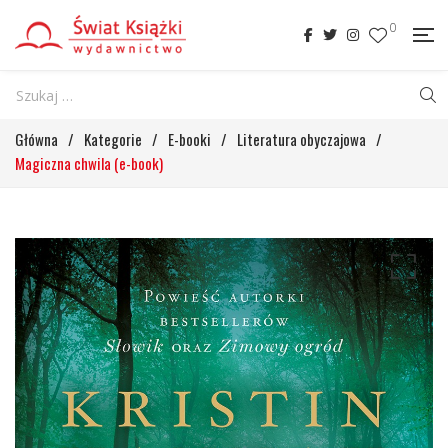
0
Główna
/
Kategorie
/
E-booki
/
Literatura obyczajowa
/
Magiczna chwila (e-book)