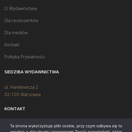
O Wydawnictwie
Dla recenzentów
Dla mediów
Kontakt
Polityka Prywatności
SIEDZIBA WYDAWNICTWA
ul. Hankiewicza 2
02-103 Warszawa
KONTAKT
Biuro:
(22) 45 70 402
Ta strona wykorzystuje pliki cookie, przy czym odbywa się to
zgodnie z aktualnymi ustawieniami Twojej przeglądarki, które