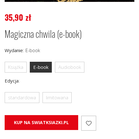
35,90
zł
Magiczna chwila (e-book)
Wydanie
:
E-book
Książka
E-book
Audiobook
Edycja
:
standardowa
limitowana
KUP NA SWIATKSIAZKI.PL