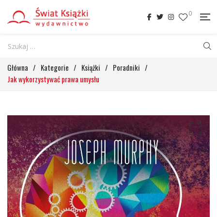
0
Główna
/
Kategorie
/
Książki
/
Poradniki
/
Jak wykorzystywać prawa umysłu