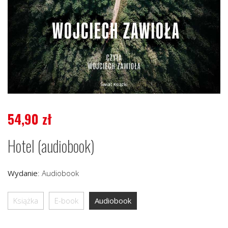
54,90
zł
Hotel (audiobook)
Wydanie
:
Audiobook
Książka
E-book
Audiobook