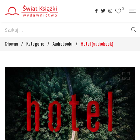
0
Główna
/
Kategorie
/
Audiobooki
/
Hotel (audiobook)