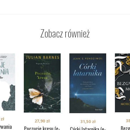
Zobacz również
0
zł
3
27,90
zł
31,50
zł
ywania
Bez
Poczucie kresu (e-
Córki latarnika (e-