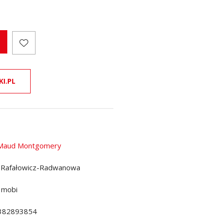
KI.PL
 Maud Montgomery
 Rafałowicz-Radwanowa
 mobi
382893854