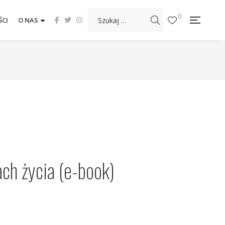
0
CI
O NAS
ach życia (e-book)