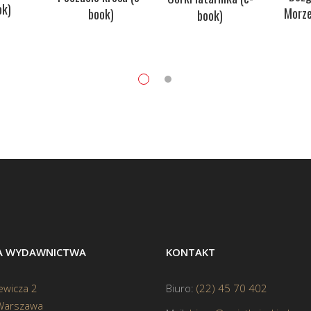
ok)
Morze
book)
book)
BA WYDAWNICTWA
KONTAKT
ewicza 2
Biuro:
(22) 45 70 402
Warszawa