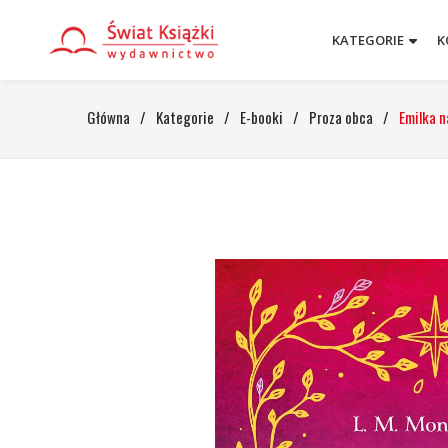
KATEGORIE
K
Główna
/
Kategorie
/
E-booki
/
Proza obca
/
Emilka n