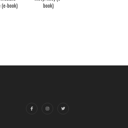
 (e-book)
book)
book)