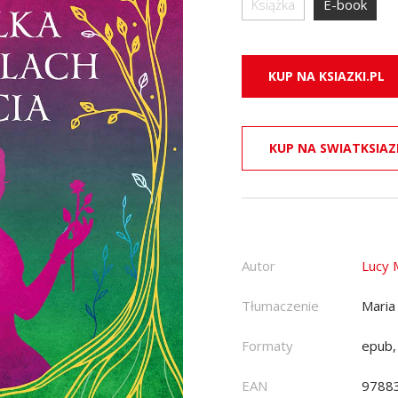
Książka
E-book
KUP NA KSIAZKI.PL
KUP NA SWIATKSIAZ
Autor
Lucy
Tłumaczenie
Maria
Formaty
epub,
EAN
9788