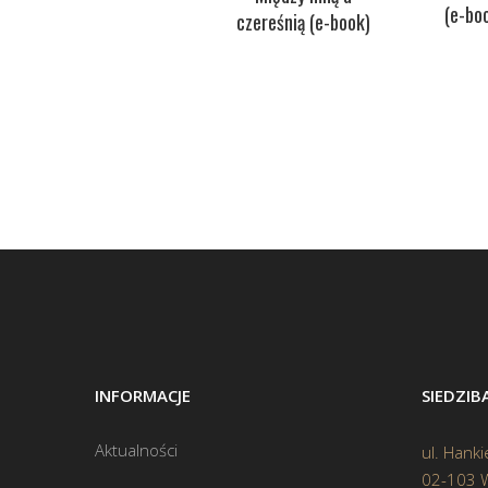
(e-bo
czereśnią (e-book)
INFORMACJE
SIEDZI
Aktualności
ul. Hanki
02-103 