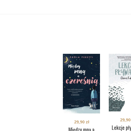
29,9
29,90
zł
Lekcje pł
Między mną a