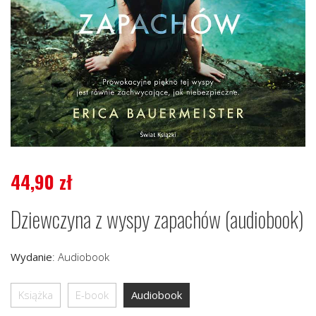
44,90
zł
Dziewczyna z wyspy zapachów (audiobook)
Wydanie
:
Audiobook
Książka
E-book
Audiobook