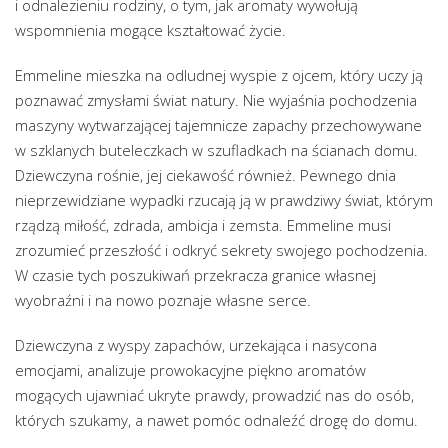
i odnalezieniu rodziny, o tym, jak aromaty wywołują
wspomnienia mogące kształtować życie.
Emmeline mieszka na odludnej wyspie z ojcem, który uczy ją
poznawać zmysłami świat natury. Nie wyjaśnia pochodzenia
maszyny wytwarzającej tajemnicze zapachy przechowywane
w szklanych buteleczkach w szufladkach na ścianach domu.
Dziewczyna rośnie, jej ciekawość również. Pewnego dnia
nieprzewidziane wypadki rzucają ją w prawdziwy świat, którym
rządzą miłość, zdrada, ambicja i zemsta. Emmeline musi
zrozumieć przeszłość i odkryć sekrety swojego pochodzenia.
W czasie tych poszukiwań przekracza granice własnej
wyobraźni i na nowo poznaje własne serce.
Dziewczyna z wyspy zapachów, urzekająca i nasycona
emocjami, analizuje prowokacyjne piękno aromatów
mogących ujawniać ukryte prawdy, prowadzić nas do osób,
których szukamy, a nawet pomóc odnaleźć drogę do domu.