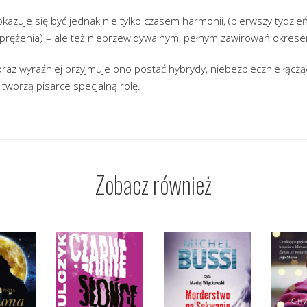
y okazuje się być jednak nie tylko czasem harmonii, (pierwszy tydz
rężenia) – ale też nieprzewidywalnym, pełnym zawirowań okres
oraz wyraźniej przyjmuje ono postać hybrydy, niebezpiecznie łączą
ły tworzą pisarce specjalną rolę.
Zobacz również