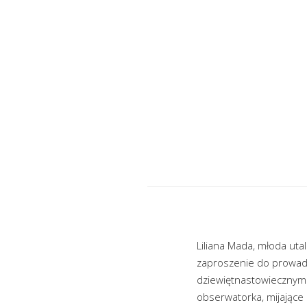
Liliana Mada, młoda uta
zaproszenie do prowadz
dziewiętnastowiecznym p
obserwatorka, mijające