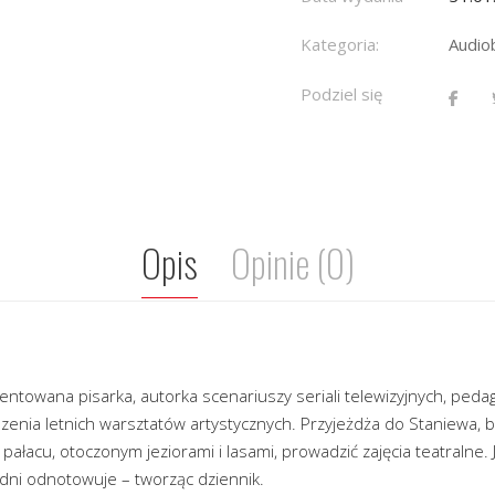
Kategoria:
Audio
Podziel się
Opis
Opinie (0)
lentowana pisarka, autorka scenariuszy seriali telewizyjnych, peda
enia letnich warsztatów artystycznych. Przyjeżdża do Staniewa, b
ałacu, otoczonym jeziorami i lasami, prowadzić zajęcia teatralne. J
 dni odnotowuje – tworząc dziennik.