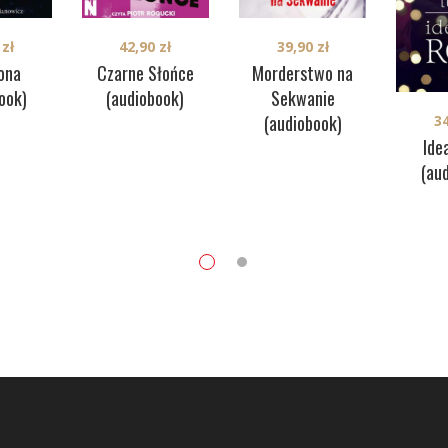
0
zł
42,90
zł
39,90
zł
ona
Czarne Słońce
Morderstwo na
ook)
(audiobook)
Sekwanie
(audiobook)
3
Ide
(au