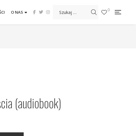
0
CI
O NAS
cia (audiobook)