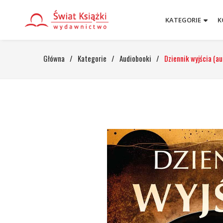
KATEGORIE
K
Główna
/
Kategorie
/
Audiobooki
/
Dziennik wyjścia (a