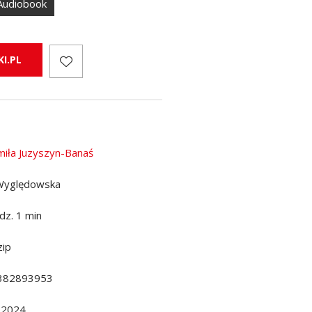
Audiobook
I.PL
iła Juzyszyn-Banaś
Wyględowska
dz. 1 min
ip
382893953
.2024