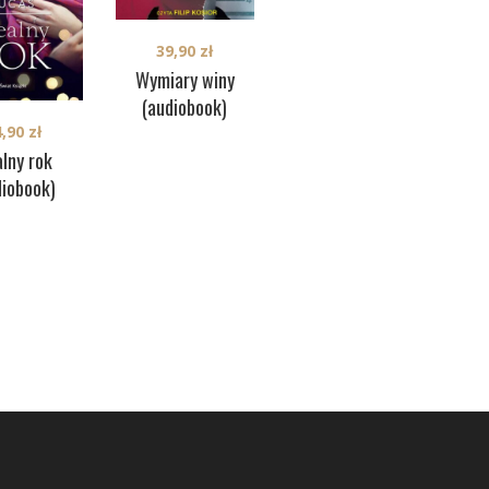
39,90
zł
42,90
zł
Wymiary winy
Odległe brzegi
(audiobook)
(audiobook)
4,90
zł
alny rok
Skł
diobook)