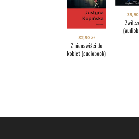
39,9
Zwilcz
(audiob
32,90
zł
Z nienawiści do
kobiet (audiobook)