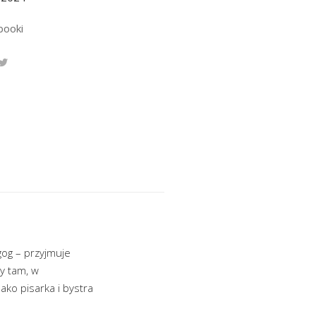
booki
gog – przyjmuje
y tam, w
ako pisarka i bystra