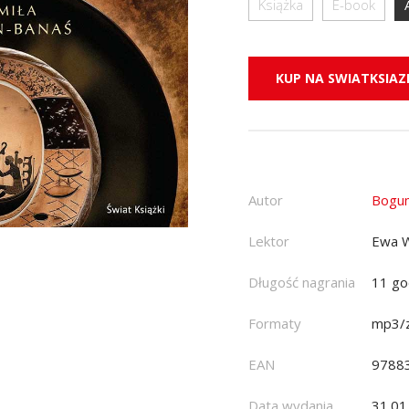
Książka
E-book
KUP NA SWIATKSIAZK
Autor
Bogum
Lektor
Ewa 
Długość nagrania
11 go
Formaty
mp3/z
EAN
9788
Data wydania
31.01