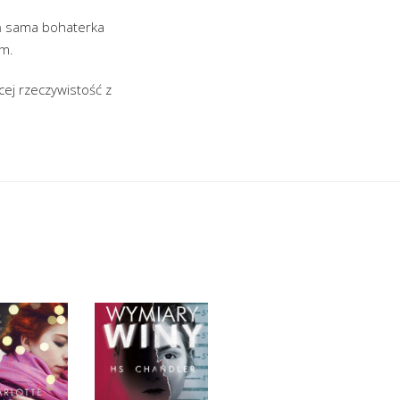
ień sama bohaterka
em.
cej rzeczywistość z