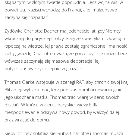
skąpanymi w złotym świetle popołudnia. Lecz wojna wisi w
powietrzu. Naziści wchodzą do Francji, a jej małżeństwo
zaczyna się rozpadać.
Żydówka Charlotte Dacher ma jedenaście lat, gdy Niemcy
wkraczają do paryskiej stolicy. Flagi ze swastykami złowrogo
łopoczą na wietrze. Jej prawa zostają ograniczone i ma nosić
żółtą gwiazdę. Charlotte uważa, że gorzej być nie może. Lecz
wówczas zaczynają się masowe deportacje. Jej
dotychczasowe życie legnie w gruzach.
Thomas Clarke wstępuje w szeregi RAF, aby chronić swój kraj.
Blitzkrieg wytraca moc, lecz podczas bombardowania ginie
jego ukochana matka. Thomas traci wiarę w sens swoich
działań. W końcu w cieniu paryskiej wieży Eiffla
niespodziewanie odkrywa nowy powód, by walczyć dalej –
oraz wracać do domu.
Kiedy ich losy splatają się, Ruby, Charlotte i Thomas muszą