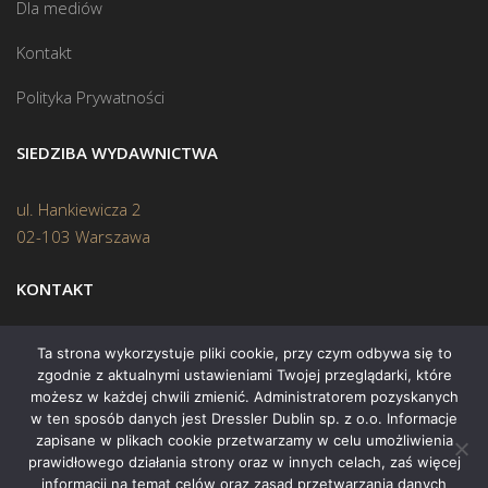
Dla mediów
Kontakt
Polityka Prywatności
SIEDZIBA WYDAWNICTWA
ul. Hankiewicza 2
02-103 Warszawa
KONTAKT
Biuro:
(22) 45 70 402
Ta strona wykorzystuje pliki cookie, przy czym odbywa się to
zgodnie z aktualnymi ustawieniami Twojej przeglądarki, które
Mail:
biuro@swiatksiazki.pl
możesz w każdej chwili zmienić. Administratorem pozyskanych
w ten sposób danych jest Dressler Dublin sp. z o.o. Informacje
zapisane w plikach cookie przetwarzamy w celu umożliwienia
prawidłowego działania strony oraz w innych celach, zaś więcej
informacji na temat celów oraz zasad przetwarzania danych