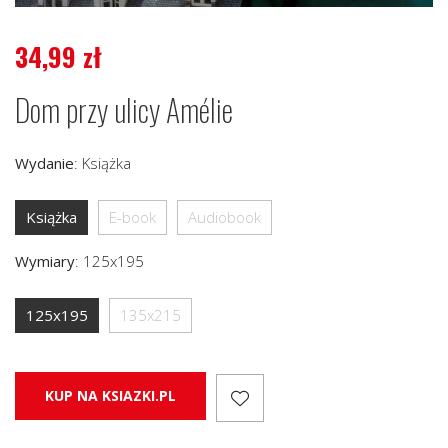
34,99
zł
Dom przy ulicy Amélie
Wydanie
:
Książka
Książka
E-book
Audiobook
Wymiary
:
125x195
125x195
135x215
KUP NA KSIAZKI.PL