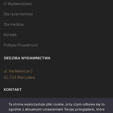
O Wydawnictwie
Dla recenzentów
Dla mediów
Kontakt
Polityka Prywatności
SIEDZIBA WYDAWNICTWA
ul. Hankiewicza 2
02-103 Warszawa
KONTAKT
Biuro:
(22) 45 70 402
Ta strona wykorzystuje pliki cookie, przy czym odbywa się to
zgodnie z aktualnymi ustawieniami Twojej przeglądarki, które
Mail:
biuro@swiatksiazki.pl