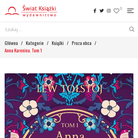
0
Główna
/
Kategorie
/
Książki
/
Proza obca
/
Anna Karenina. Tom 1