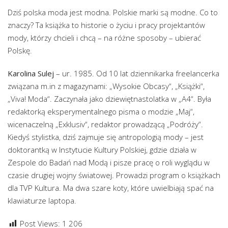
Dziś polska moda jest modna. Polskie marki są modne. Co to
znaczy? Ta książka to historie o życiu i pracy projektantów
mody, którzy chcieli i chcą – na różne sposoby – ubierać
Polskę.
Karolina Sulej
– ur. 1985. Od 10 lat dziennikarka freelancerka
związana m.in z magazynami: „Wysokie Obcasy“, „Książki“,
„Viva! Moda“. Zaczynała jako dziewiętnastolatka w „A4“. Była
redaktorką eksperymentalnego pisma o modzie „Maj“,
wicenaczelną „Exklusiv“, redaktor prowadzącą „Podróży“.
Kiedyś stylistka, dziś zajmuje się antropologią mody – jest
doktorantką w Instytucie Kultury Polskiej, gdzie działa w
Zespole do Badań nad Modą i pisze pracę o roli wyglądu w
czasie drugiej wojny światowej. Prowadzi program o książkach
dla TVP Kultura. Ma dwa szare koty, które uwielbiają spać na
klawiaturze laptopa.
Post Views:
1 206