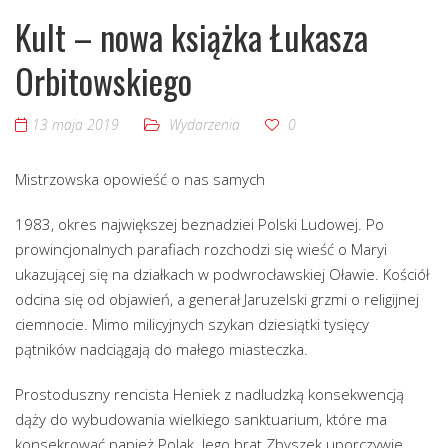
Kult – nowa książka Łukasza
Orbitowskiego
13 maja 2019
Wydarzenia
0
Mistrzowska opowieść o nas samych
1983, okres największej beznadziei Polski Ludowej. Po
prowincjonalnych parafiach rozchodzi się wieść o Maryi
ukazującej się na działkach w podwrocławskiej Oławie. Kościół
odcina się od objawień, a generał Jaruzelski grzmi o religijnej
ciemnocie. Mimo milicyjnych szykan dziesiątki tysięcy
pątników nadciągają do małego miasteczka.
Prostoduszny rencista Heniek z nadludzką konsekwencją
dąży do wybudowania wielkiego sanktuarium, które ma
konsekrować papież Polak. Jego brat Zbyszek uporczywie