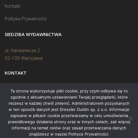
Kontakt
Polityka Prywatności
SIEDZIBA WYDAWNICTWA
ul. Hankiewicza 2
02-103 Warszawa
KONTAKT
Biuro:
(22) 45 70 402
Ta strona wykorzystuje pliki cookie, przy czym odbywa się to
zgodnie z aktualnymi ustawieniami Twojej przeglądarki, które
Mail:
biuro@swiatksiazki.pl
możesz w każdej chwili zmienić. Administratorem pozyskanych
w ten sposób danych jest Dressler Dublin sp. z o.o. Informacje
zapisane w plikach cookie przetwarzamy w celu umożliwienia
prawidłowego działania strony oraz w innych celach, zaś więcej
informacji na temat celów oraz zasad przetwarzania danych
znajdziesz w naszej Polityce Prywatności.
Copyright © 2015 Świat Książki. Wszelkie prawa zastrzeżone