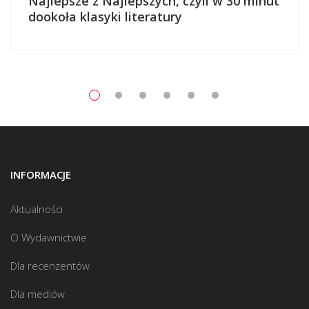
Najlepsze z Najlepszych, czyli w 30 minut
dookoła klasyki literatury
INFORMACJE
Aktualności
O Wydawnictwie
Dla recenzentów
Dla mediów