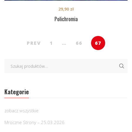
29,90
zł
Polichromia
PREV
1
…
66
67
Kategorie
zobacz wszystkie
Mroczne Strony – 25.03.2026