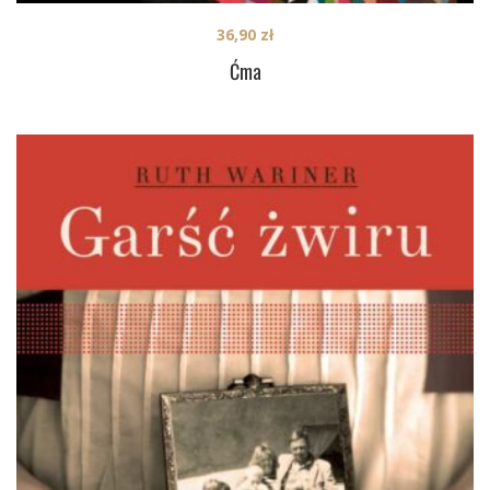
36,90
zł
Ćma