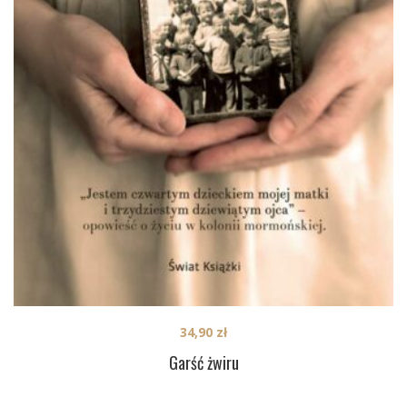
34,90
zł
Garść żwiru