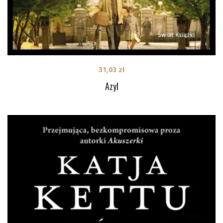
31,03
zł
Azyl