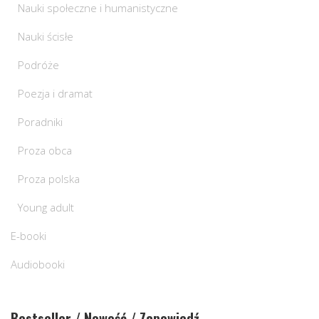
Nauki społeczne i humanistyczne
Nauki ścisłe
Podróże
Poezja i dramat
Poradniki
Proza obca
Proza polska
Young adult
E-booki
Audiobooki
Bestseller / Nowość / Zapowiedź