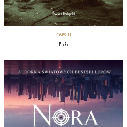
49,90
zł
Plaża