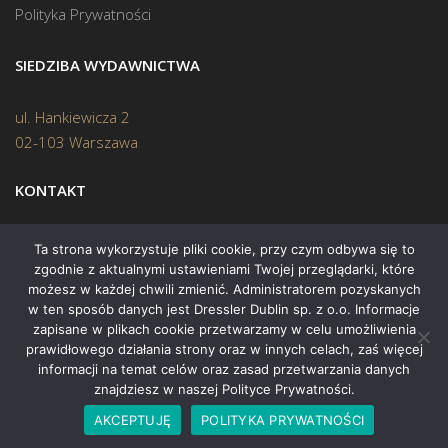
Polityka Prywatności
SIEDZIBA WYDAWNICTWA
ul. Hankiewicza 2
02-103 Warszawa
KONTAKT
Biuro:
(22) 45 70 402
Ta strona wykorzystuje pliki cookie, przy czym odbywa się to
zgodnie z aktualnymi ustawieniami Twojej przeglądarki, które
Mail:
biuro@swiatksiazki.pl
możesz w każdej chwili zmienić. Administratorem pozyskanych
w ten sposób danych jest Dressler Dublin sp. z o.o. Informacje
zapisane w plikach cookie przetwarzamy w celu umożliwienia
prawidłowego działania strony oraz w innych celach, zaś więcej
informacji na temat celów oraz zasad przetwarzania danych
znajdziesz w naszej Polityce Prywatności.
Copyright © 2015 Świat Książki. Wszelkie prawa zastrzeżone
AKCEPTUJĘ
POLITYKA PRYWATNOŚCI