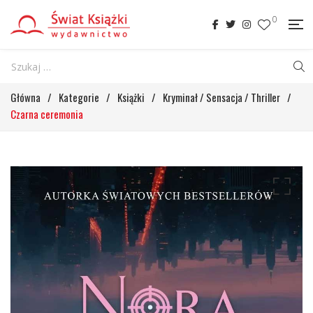
0
Główna
/
Kategorie
/
Książki
/
Kryminał / Sensacja / Thriller
/
Czarna ceremonia