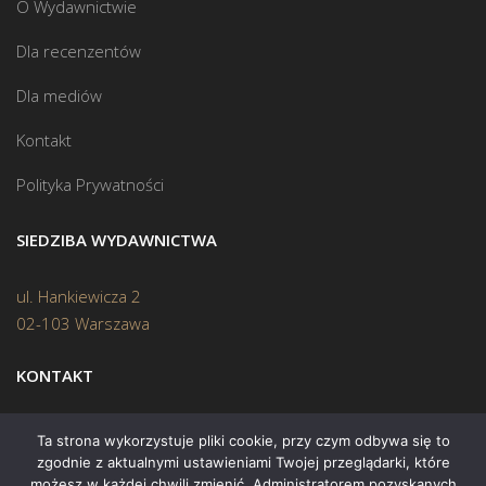
O Wydawnictwie
Dla recenzentów
Dla mediów
Kontakt
Polityka Prywatności
SIEDZIBA WYDAWNICTWA
ul. Hankiewicza 2
02-103 Warszawa
KONTAKT
Biuro:
(22) 45 70 402
Ta strona wykorzystuje pliki cookie, przy czym odbywa się to
zgodnie z aktualnymi ustawieniami Twojej przeglądarki, które
Mail:
biuro@swiatksiazki.pl
możesz w każdej chwili zmienić. Administratorem pozyskanych