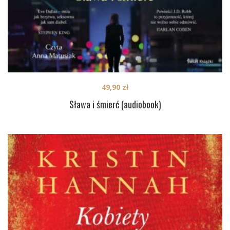
49,90
zł
Sława i śmierć (audiobook)