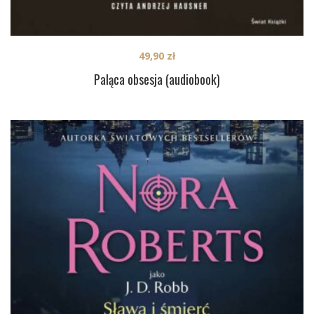
49,90
zł
Paląca obsesja (audiobook)