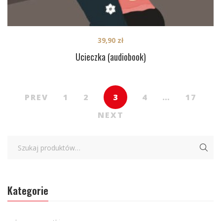
39,90
zł
Ucieczka (audiobook)
PREV
1
2
3
4
…
17
NEXT
Kategorie