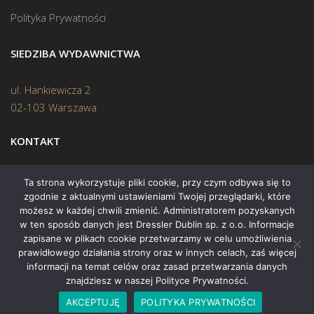
Polityka Prywatności
SIEDZIBA WYDAWNICTWA
ul. Hankiewicza 2
02-103 Warszawa
KONTAKT
Biuro:
(22) 45 70 402
Ta strona wykorzystuje pliki cookie, przy czym odbywa się to
zgodnie z aktualnymi ustawieniami Twojej przeglądarki, które
Mail:
biuro@swiatksiazki.pl
możesz w każdej chwili zmienić. Administratorem pozyskanych
w ten sposób danych jest Dressler Dublin sp. z o.o. Informacje
zapisane w plikach cookie przetwarzamy w celu umożliwienia
prawidłowego działania strony oraz w innych celach, zaś więcej
informacji na temat celów oraz zasad przetwarzania danych
znajdziesz w naszej Polityce Prywatności.
Copyright © 2015 Świat Książki. Wszelkie prawa zastrzeżone
AKCEPTUJĘ
POLITYKA PRYWATNOŚCI