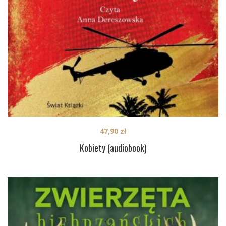
47,90
zł
Kobiety (audiobook)