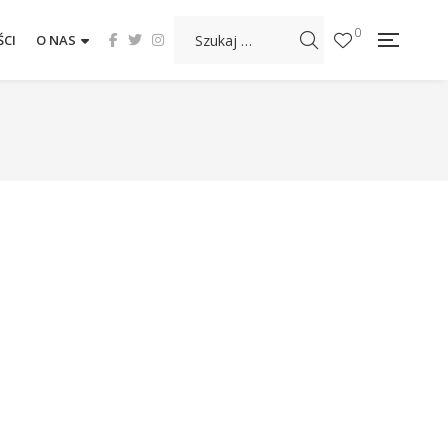
0
CI
O NAS