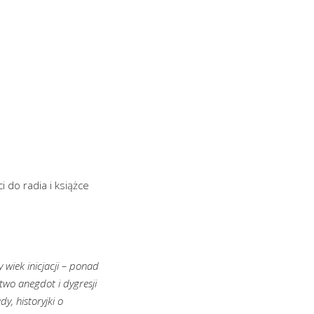
 do radia i książce
 wiek inicjacji – ponad
two anegdot i dygresji
y, historyjki o