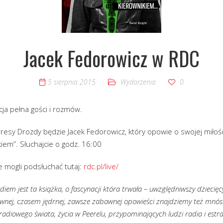
Jacek Fedorowicz w RDC
5 sierpnia 2015
Wydarzenia
0
cja pełna gości i rozmów.
esy Drozdy będzie Jacek Fedorowicz, który opowie o swojej miłości
iem”. Słuchajcie o godz. 16:00
e mogli podsłuchać tutaj:
rdc.pl/live/
iem jest ta książka, o fascynacji która trwała – uwzględniwszy dziecięcy
arwnej, czasem jędrnej, zawsze zabawnej opowieści znajdziemy też mnós
diowego świata, życia w Peerelu, przypominających ludzi radia i estrad