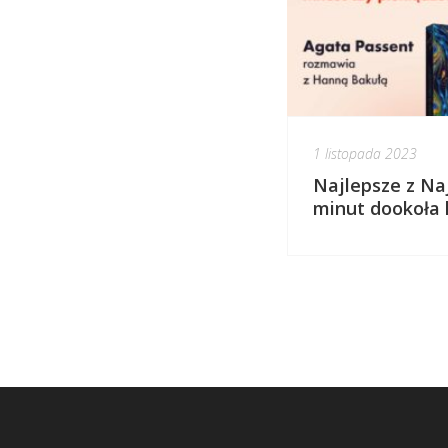
1 listopada 2023
Najlepsze z Naj
minut dookoła k