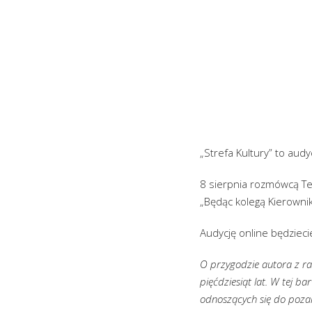
„Strefa Kultury” to audy
8 sierpnia rozmówcą Ter
„Będąc kolegą Kierownik
Audycję online będzieci
O przygodzie autora z rad
pięćdziesiąt lat. W tej b
odnoszących się do pozara