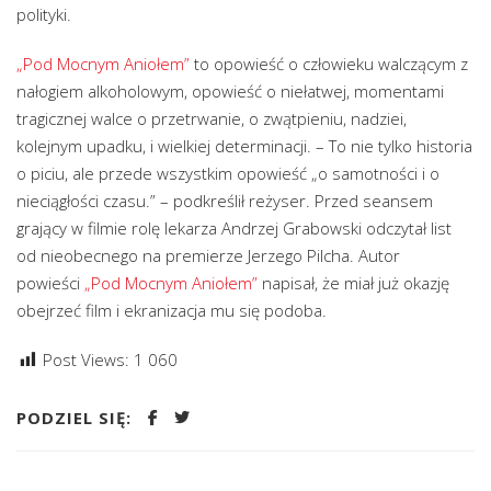
polityki.
„Pod Mocnym Aniołem”
to opowieść o człowieku walczącym z
nałogiem alkoholowym, opowieść o niełatwej, momentami
tragicznej walce o przetrwanie, o zwątpieniu, nadziei,
kolejnym upadku, i wielkiej determinacji. – To nie tylko historia
o piciu, ale przede wszystkim opowieść „o samotności i o
nieciągłości czasu.” – podkreślił reżyser. Przed seansem
grający w filmie rolę lekarza Andrzej Grabowski odczytał list
od nieobecnego na premierze Jerzego Pilcha. Autor
powieści
„Pod Mocnym Aniołem”
napisał, że miał już okazję
obejrzeć film i ekranizacja mu się podoba.
Post Views:
1 060
PODZIEL SIĘ: