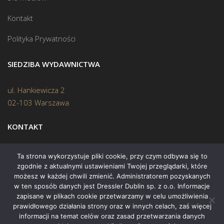
Kontakt
Polityka Prywatności
SIEDZIBA WYDAWNICTWA
ul. Hankiewicza 2
02-103 Warszawa
KONTAKT
Biuro:
(22) 45 70 402
Ta strona wykorzystuje pliki cookie, przy czym odbywa się to
zgodnie z aktualnymi ustawieniami Twojej przeglądarki, które
Mail:
biuro@swiatksiazki.pl
możesz w każdej chwili zmienić. Administratorem pozyskanych
w ten sposób danych jest Dressler Dublin sp. z o.o. Informacje
zapisane w plikach cookie przetwarzamy w celu umożliwienia
prawidłowego działania strony oraz w innych celach, zaś więcej
informacji na temat celów oraz zasad przetwarzania danych