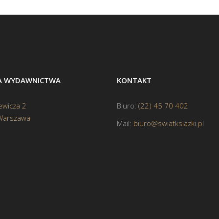
BA WYDAWNICTWA
KONTAKT
ewicza 2
Biuro:
(22) 45 70 402
Warszawa
Mail:
biuro@swiatksiazki.pl