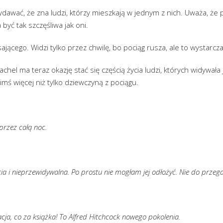
ydawać, że zna ludzi, którzy mieszkają w jednym z nich. Uważa, ż
 być tak szczęśliwa jak oni.
sającego. Widzi tylko przez chwilę, bo pociąg rusza, ale to wystarcza
chel ma teraz okazję stać się częścią życia ludzi, których widywała 
kimś więcej niż tylko dziewczyną z pociągu.
przez całą noc.
ia i nieprzewidywalna. Po prostu nie mogłam jej odłożyć. Nie do przega
acja, co za książka! To Alfred Hitchcock nowego pokolenia.