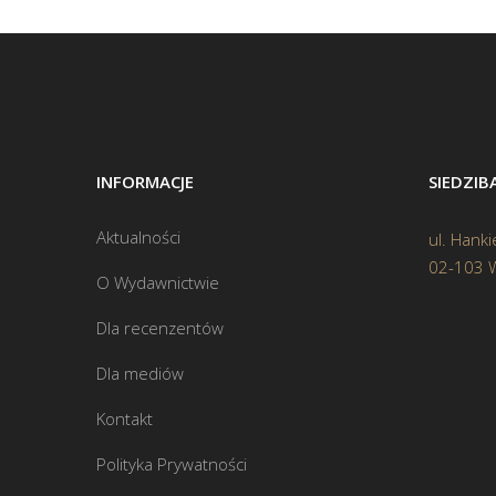
INFORMACJE
SIEDZI
Aktualności
ul. Hanki
02-103 
O Wydawnictwie
Dla recenzentów
Dla mediów
Kontakt
Polityka Prywatności