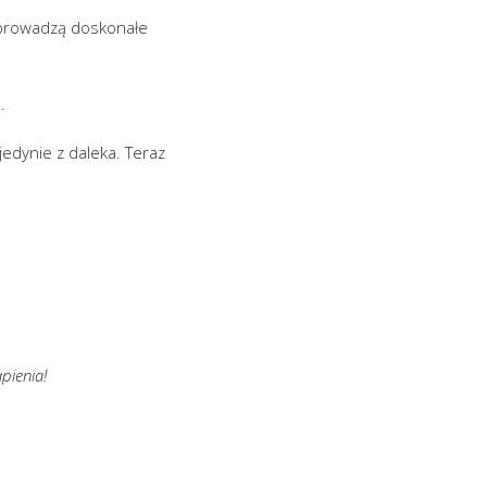
e prowadzą doskonałe
.
jedynie z daleka. Teraz
pienia!