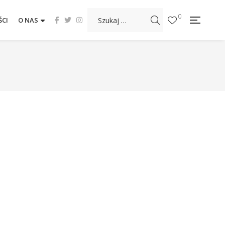
0
CI
O NAS