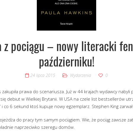
 z pociągu – nowy literacki fe
październiku!
24 lipca 2015
Wydarzenia
0
akupiła prawa do scenariusza. Już w 44 krajach wydawcy nabyli 
się debiut w Wielkiej Brytanii. W USA na czele list bestsellerów utr
” i co 6 sekund ktoś kupuje nowy egzemplarz. Stephen King zarwał
ojeżdża do pracy tym samym pociągiem. Wie, że pociąg zawsze za
ładnie naprzeciwko szeregu domów.