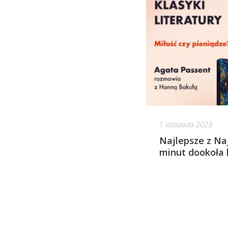
1 listopada 2023
Najlepsze z Naj
minut dookoła k