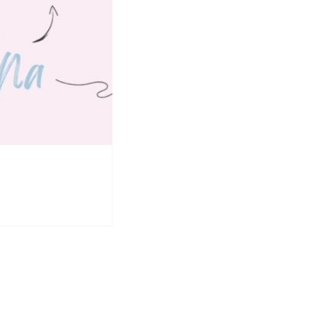
9 marca 2022
Łukasz Orbitowski dla Ukr