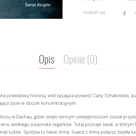
Podziel się
Opis
Opinie (0)
na prawdziwą historią, wstrząsająca powieść Carly Schabowski, aut
ająca życie w obozie koncentracyjnym.
o obozu w Dachau, gdzie dzięki cennym umiejętnościom został przy
a, wielkiego pasjonata zegarków. Tutaj poznaje świat, w którym N
inęli ludzie. Spotyka tu także Annę. Isaaca z Anną połączy zwykła l