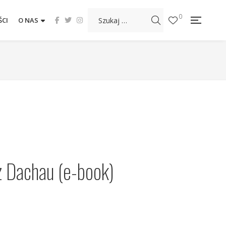
0
CI
O NAS
z Dachau (e-book)