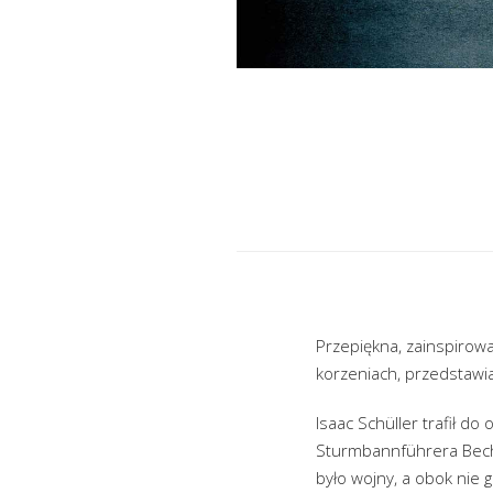
Przepiękna, zainspirowa
korzeniach, przedstawi
Isaac Schüller trafił d
Sturmbannführera Becher
było wojny, a obok nie g