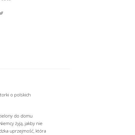
orki o polskich
dzielony do domu
iemcy żyją, jakby nie
udzka uprzejmość, która