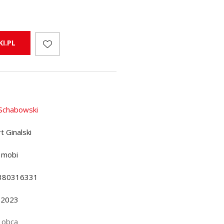
I.PL
 Schabowski
t Ginalski
 mobi
380316331
.2023
 obca