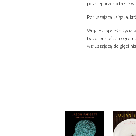
później przerodzi się w
Poruszająca książka, kt
Wizja okropności życia 
bezbronnością i ogrome
wzruszającą do głębi his