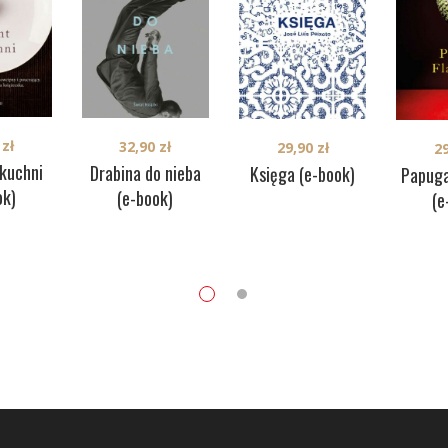
0
zł
32,90
zł
29,90
zł
2
kuchni
Drabina do nieba
Księga (e-book)
Papuga
ok)
(e-book)
(e