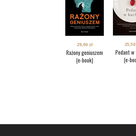
25,5
29,90
zł
Pedant w 
Rażony geniuszem
(e-bo
(e-book)