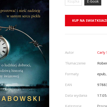
Książka
E-book
KUP NA SWIATKSIAZK
Autor
Carly
Tłumaczenie
Rober
Formaty
epub,
EAN
9788
Data wydania
17.05
Kategoria:
Proza