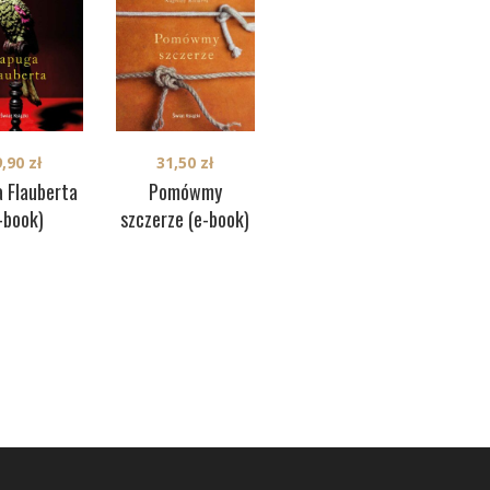
9,90
zł
31,50
zł
29,90
zł
 Flauberta
Pomówmy
Między mną a
Cór
-book)
szczerze (e-book)
czereśnią (e-book)