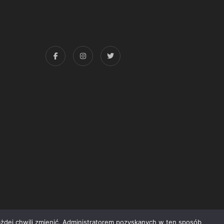
każdej chwili zmienić. Administratorem pozyskanych w ten sposób