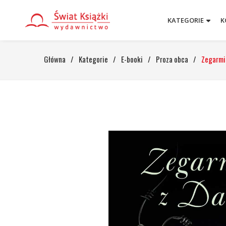
KATEGORIE
K
Główna
/
Kategorie
/
E-booki
/
Proza obca
/
Zegarmi