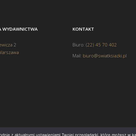
BA WYDAWNICTWA
KONTAKT
ewicza 2
Biuro:
(22) 45 70 402
Warszawa
Mail:
biuro@swiatksiazki.pl
godnie z aktualnymi ustawieniami Twojej przeglądarki, które możesz w 