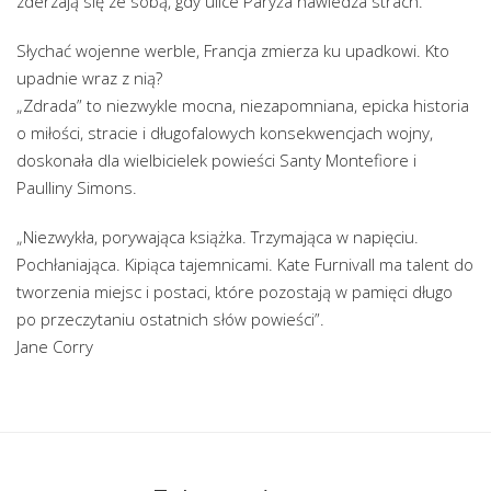
zderzają się ze sobą, gdy ulice Paryża nawiedza strach.
Słychać wojenne werble, Francja zmierza ku upadkowi. Kto
upadnie wraz z nią?
„Zdrada” to niezwykle mocna, niezapomniana, epicka historia
o miłości, stracie i długofalowych konsekwencjach wojny,
doskonała dla wielbicielek powieści Santy Montefiore i
Paulliny Simons.
„Niezwykła, porywająca książka. Trzymająca w napięciu.
Pochłaniająca. Kipiąca tajemnicami. Kate Furnivall ma talent do
tworzenia miejsc i postaci, które pozostają w pamięci długo
po przeczytaniu ostatnich słów powieści”.
Jane Corry