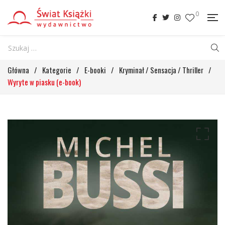
0
Główna
/
Kategorie
/
E-booki
/
Kryminał / Sensacja / Thriller
/
Wyryte w piasku (e-book)