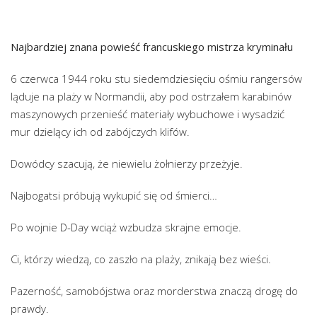
Najbardziej znana powieść francuskiego mistrza kryminału
6 czerwca 1944 roku stu siedemdziesięciu ośmiu rangersów
ląduje na plaży w Normandii, aby pod ostrzałem karabinów
maszynowych przenieść materiały wybuchowe i wysadzić
mur dzielący ich od zabójczych klifów.
Dowódcy szacują, że niewielu żołnierzy przeżyje.
Najbogatsi próbują wykupić się od śmierci…
Po wojnie D-Day wciąż wzbudza skrajne emocje.
Ci, którzy wiedzą, co zaszło na plaży, znikają bez wieści.
Pazerność, samobójstwa oraz morderstwa znaczą drogę do
prawdy.