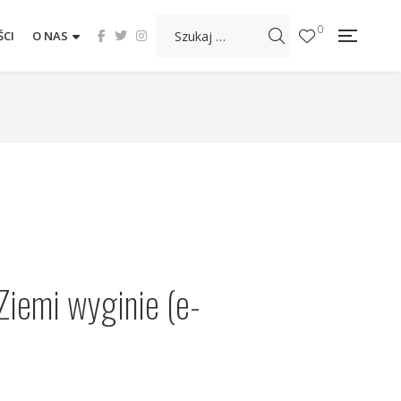
0
CI
O NAS
Ziemi wyginie (e-