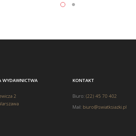
BA WYDAWNICTWA
KONTAKT
ewicza 2
Biuro:
(22) 45 70 402
Warszawa
Mail:
biuro@swiatksiazki.pl