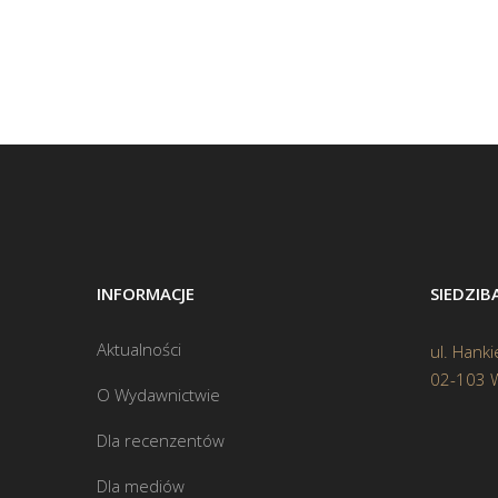
INFORMACJE
SIEDZI
Aktualności
ul. Hanki
02-103 
O Wydawnictwie
Dla recenzentów
Dla mediów