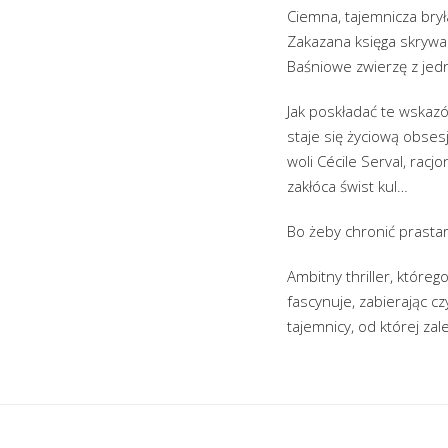
Ciemna, tajemnicza brył
Zakazana księga skrywan
Baśniowe zwierzę z jed
Jak poskładać te wskazó
staje się życiową obse
woli Cécile Serval, rac
zakłóca świst kul…
Bo żeby chronić prastar
Ambitny thriller, które
fascynuje, zabierając c
tajemnicy, od której zal