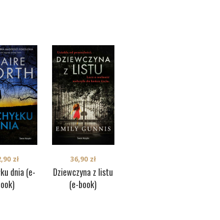
2,90
zł
36,90
zł
27,90
zł
ku dnia (e-
Dziewczyna z listu
Lizbończyk (e-
Mat
book)
(e-book)
book)