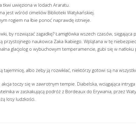
a tkwi uwięziona w lodach Araratu.
a jest wśród cimeliów Biblioteki Watykańskiej.
nym rogiem na łbie ponoć naprawdę istnieje.
wki, by rozwiązać zagadkę? Łamigłówka wszech czasów, sięgająca poc
sją przystojnego naukowca Zaka Ikabiego. Wplątana w tę niebezpi
jonalna glacjolog o wybuchowym temperamencie, gubi się w natłoku p
ą tajemnicę, albo żeby ją rozwikłać, niektórzy gotowi są na wszystk
go akcja toczy się w zawrotnym tempie. Diabelska, wciągająca intryg
zytelnika w zaskakującą podróż z Bordeaux do Erywania, przez Wat
eżą losy ludzkości.