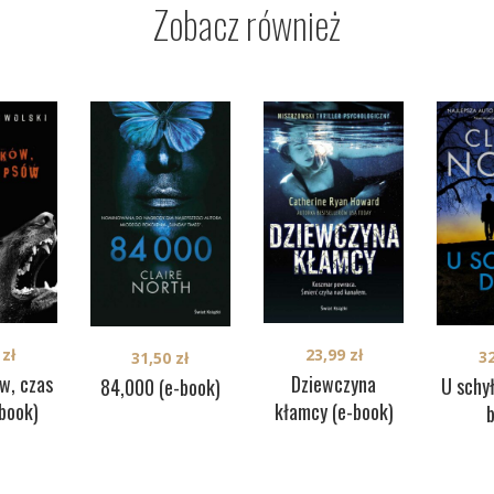
Zobacz również
0
zł
23,99
zł
3
31,50
zł
w, czas
Dziewczyna
U schył
84,000 (e-book)
book)
kłamcy (e-book)