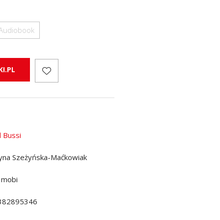
Audiobook
I.PL
l Bussi
yna Szeżyńska-Maćkowiak
 mobi
382895346