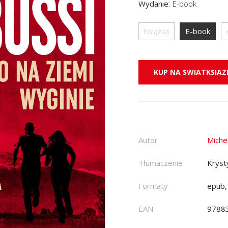
Wydanie
:
E-book
Książka
E-book
KUP NA SWIATKSIAZK
Autor
Miche
Tłumaczenie
Kryst
Formaty
epub,
EAN
9788