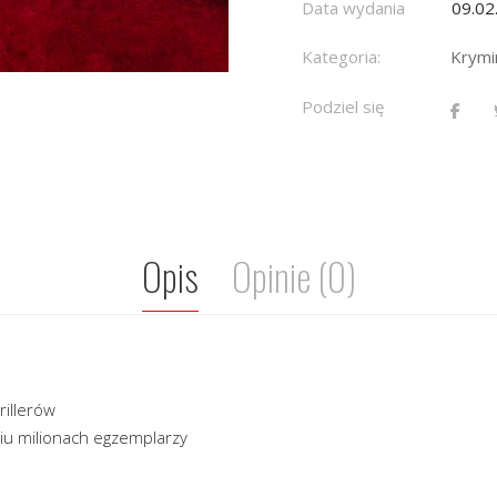
Data wydania
09.02
Kategoria:
Krymin
Podziel się
Opis
Opinie (0)
rillerów
iu milionach egzemplarzy