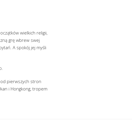
zątków wielkich religii,
eczną grę wbrew swej
ytań. A spokój jej myśli
o.
a od pierwszych stron
ykan i Hongkong, tropem