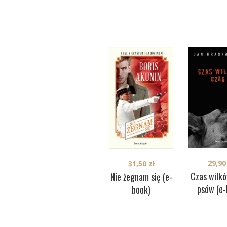
29,9
31,50
zł
Czas wilkó
Nie żegnam się (e-
psów (e-
book)