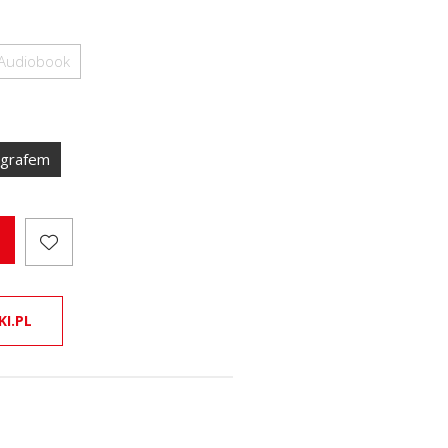
Audiobook
ografem
KI.PL