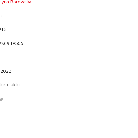
zyna Borowska
a
215
280949565
.2022
tura faktu