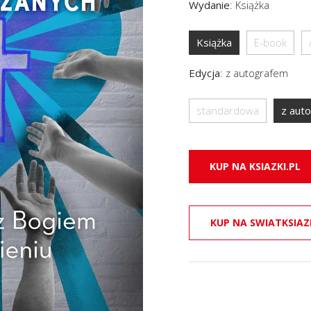
Wydanie
:
Książka
Książka
E-book
Edycja
:
z autografem
standardowa
z aut
KUP NA KSIAZKI.PL
KUP NA SWIATKSIAZ