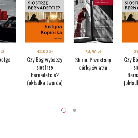
0
zł
42,00
zł
2
34,90
zł
wołga
Czy Bóg wybaczy
Czy B
Shirin. Pozostanę
siostrze
si
córką światła
Bernadetcie?
Bern
(okładka twarda)
(okład