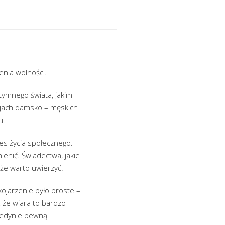
enia wolności.
tymnego świata, jakim
acjach damsko – męskich
u.
es życia społecznego.
mienić. Świadectwa, jakie
że warto uwierzyć.
kojarzenie było proste –
 że wiara to bardzo
 jedynie pewną