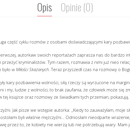
Opis
Opinie (0)
uga część cyklu rozmów z osobami doświadczającymi kary pozbawi
pierwszej, autorkaw swoich reportażach zaprasza nas do bardzo in
h przeżyć kryminalistów. Tym razem, rozmawia z nimi już nieo rel
to było w
Miłości Skazanych
. Teraz przyszedł czas na rozmowy o Bog
ły kary pozbawienia wolności, siłą rzeczy są wyrzucone na margin
ni i my, ludzie z wolności, to brak zaufania, że człowiek może się z
 tej książce oraz rozmowy ze świadkami tych przemian, pokazują, 
zyźni. Jak pisze we wstępie autorka: „Kiedy to zauważyłam, moje s
ostołami byli właśnie mężczyźni… Odniosłam nieodparte wrażenie,
ę przez to, że kobiety nie wierzą lub nie potrzebują wiary. Mam