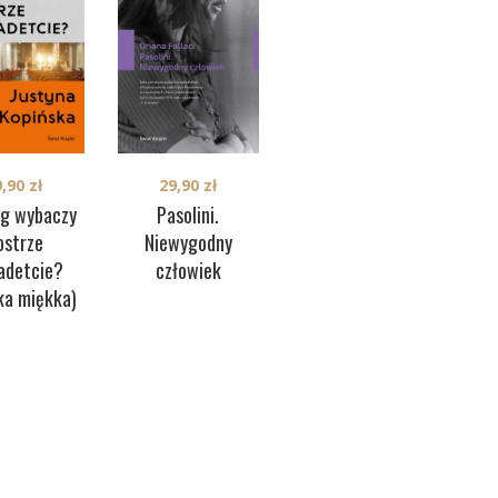
29,90
zł
9,90
zł
Gdz
39,90
zł
Pasolini.
óg wybaczy
1968. Od
Niewygodny
ostrze
Wietnamu do
człowiek
adetcie?
Meksyku
ka miękka)