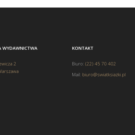
BA WYDAWNICTWA
KONTAKT
ewicza 2
Biuro:
(22) 45 70 402
Warszawa
Mail:
biuro@swiatksiazki.pl