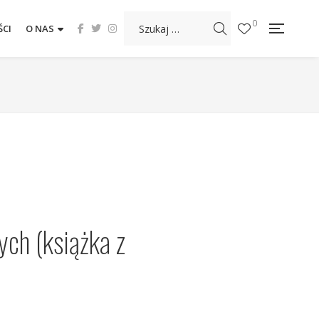
0
CI
O NAS
ych (książka z