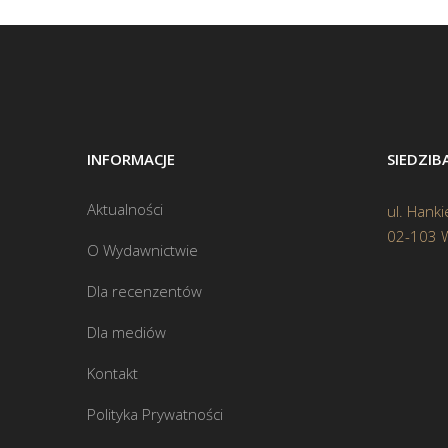
INFORMACJE
SIEDZI
Aktualności
ul. Hanki
02-103 
O Wydawnictwie
Dla recenzentów
Dla mediów
Kontakt
Polityka Prywatności