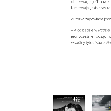
obserwację. Jeśli nawet
Nim trwają. Jakiś czas t
Autorka zapowiada jedno
– A co będzie w
Nadziei
jednocześnie rodząc i w
wspólny tytuł:
Wiara, Na