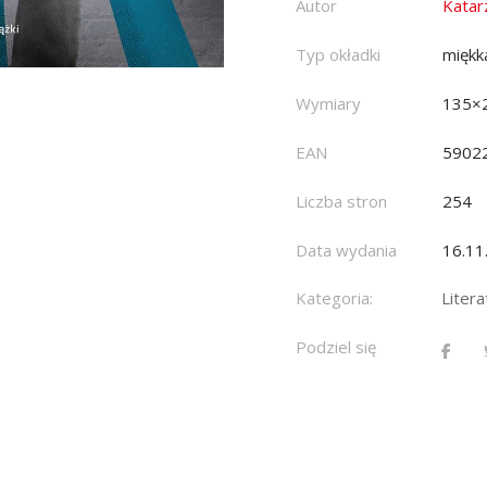
Autor
Katar
Typ okładki
miękk
Wymiary
135×
EAN
5902
Liczba stron
254
Data wydania
16.11
Kategoria:
Litera
Podziel się