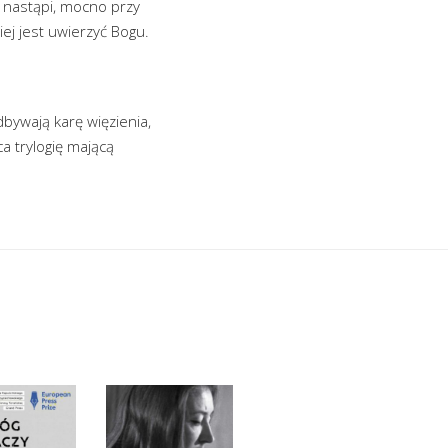
ż nastąpi, mocno przy
iej jest uwierzyć Bogu.
dbywają karę więzienia,
a trylogię mającą