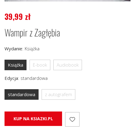
39,99
zł
Wampir z Zagłębia
Wydanie
:
Książka
Książka
E-book
Audiobook
Edycja
:
standardowa
standardowa
z autografem
KUP NA KSIAZKI.PL