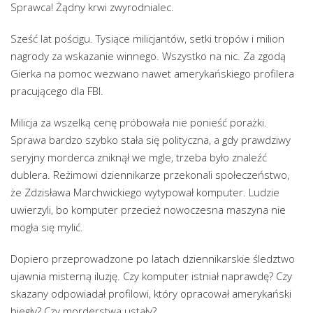
Sprawca! Żądny krwi zwyrodnialec.
Sześć lat pościgu. Tysiące milicjantów, setki tropów i milion
nagrody za wskazanie winnego. Wszystko na nic. Za zgodą
Gierka na pomoc wezwano nawet amerykańskiego profilera
pracującego dla FBI.
Milicja za wszelką cenę próbowała nie ponieść porażki.
Sprawa bardzo szybko stała się polityczna, a gdy prawdziwy
seryjny morderca zniknął we mgle, trzeba było znaleźć
dublera. Reżimowi dziennikarze przekonali społeczeństwo,
że Zdzisława Marchwickiego wytypował komputer. Ludzie
uwierzyli, bo komputer przecież nowoczesna maszyna nie
mogła się mylić.
Dopiero przeprowadzone po latach dziennikarskie śledztwo
ujawnia misterną iluzję. Czy komputer istniał naprawdę? Czy
skazany odpowiadał profilowi, który opracował amerykański
biegły? Czy morderstwa ustały?