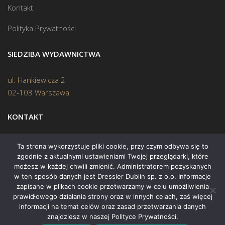
Kontakt
Polityka Prywatności
SIEDZIBA WYDAWNICTWA
ul. Hankiewicza 2
02-103 Warszawa
KONTAKT
Biuro:
(22) 45 70 402
Ta strona wykorzystuje pliki cookie, przy czym odbywa się to
zgodnie z aktualnymi ustawieniami Twojej przeglądarki, które
Mail:
biuro@swiatksiazki.pl
możesz w każdej chwili zmienić. Administratorem pozyskanych
w ten sposób danych jest Dressler Dublin sp. z o.o. Informacje
zapisane w plikach cookie przetwarzamy w celu umożliwienia
prawidłowego działania strony oraz w innych celach, zaś więcej
informacji na temat celów oraz zasad przetwarzania danych
znajdziesz w naszej Polityce Prywatności.
Copyright © 2015 Świat Książki. Wszelkie prawa zastrzeżone