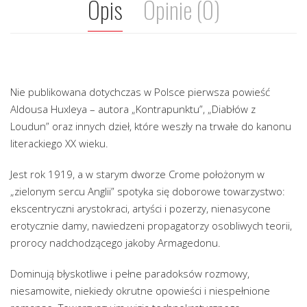
Opis
Opinie (0)
Nie publikowana dotychczas w Polsce pierwsza powieść
Aldousa Huxleya – autora „Kontrapunktu”, „Diabłów z
Loudun” oraz innych dzieł, które weszły na trwałe do kanonu
literackiego XX wieku.
Jest rok 1919, a w starym dworze Crome położonym w
„zielonym sercu Anglii” spotyka się doborowe towarzystwo:
ekscentryczni arystokraci, artyści i pozerzy, nienasycone
erotycznie damy, nawiedzeni propagatorzy osobliwych teorii,
prorocy nadchodzącego jakoby Armagedonu.
Dominują błyskotliwe i pełne paradoksów rozmowy,
niesamowite, niekiedy okrutne opowieści i niespełnione