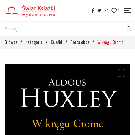
0
Główna
/
Kategorie
/
Książki
/
Proza obca
/
W kręgu Crome