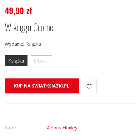
49,90
zł
W kręgu Crome
Wydanie
:
Książka
Książka
E-book
KUP NA SWIATKSIAZKI.PL
Autor
Aldous Huxley