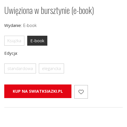
Uwięziona w bursztynie (e-book)
Wydanie
:
E-book
Książka
E-book
Edycja
:
standardowa
elegancka
KUP NA SWIATKSIAZKI.PL