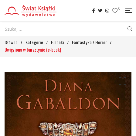
0
Główna
/
Kategorie
/
E-booki
/
Fantastyka / Horror
/
Uwięziona w bursztynie (e-book)