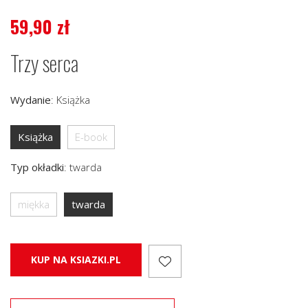
59,90
zł
Trzy serca
Wydanie
:
Książka
Książka
E-book
Typ okładki
:
twarda
miękka
twarda
KUP NA KSIAZKI.PL