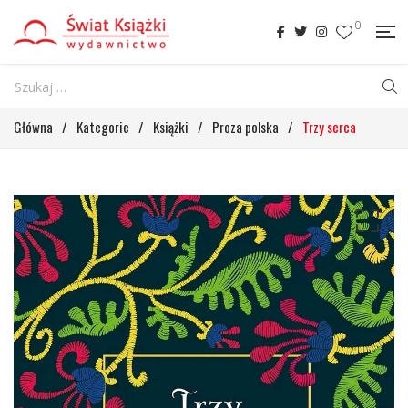
0
Główna
/
Kategorie
/
Książki
/
Proza polska
/
Trzy serca