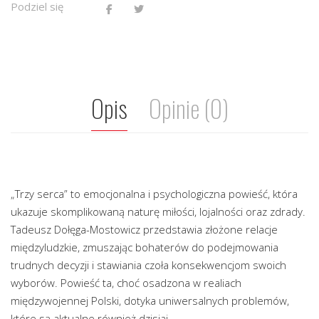
Podziel się
Opis
Opinie (0)
„Trzy serca” to emocjonalna i psychologiczna powieść, która
ukazuje skomplikowaną naturę miłości, lojalności oraz zdrady.
Tadeusz Dołęga-Mostowicz przedstawia złożone relacje
międzyludzkie, zmuszając bohaterów do podejmowania
trudnych decyzji i stawiania czoła konsekwencjom swoich
wyborów. Powieść ta, choć osadzona w realiach
międzywojennej Polski, dotyka uniwersalnych problemów,
które są aktualne również dzisiaj.