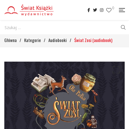
0
Główna
/
Kategorie
/
Audiobooki
/
Świat Zosi (audiobook)