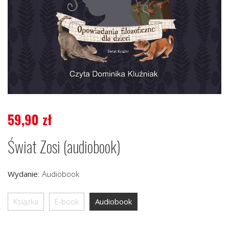
59,90
zł
Świat Zosi (audiobook)
Wydanie
:
Audiobook
Książka
E-book
Audiobook