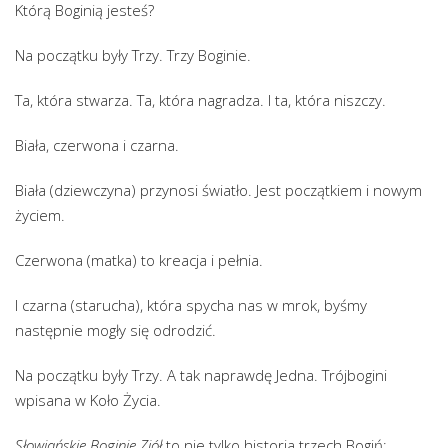
Którą Boginią jesteś?
Na początku były Trzy. Trzy Boginie.
Ta, która stwarza. Ta, która nagradza. I ta, która niszczy.
Biała, czerwona i czarna.
Biała (dziewczyna) przynosi światło. Jest początkiem i nowym
życiem.
Czerwona (matka) to kreacja i pełnia.
I czarna (starucha), która spycha nas w mrok, byśmy
następnie mogły się odrodzić.
Na początku były Trzy. A tak naprawdę Jedna. Trójbogini
wpisana w Koło Życia.
Słowiańskie Boginie Ziół
to nie tylko historia trzech Bogiń: