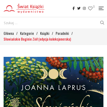
0
Główna
/
Kategorie
/
Książki
/
Poradniki
/
Słowiańskie Boginie Ziół (edycja kolekcjonerska)