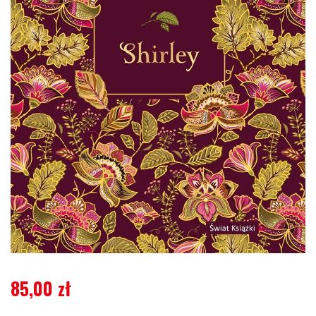
85,00
zł