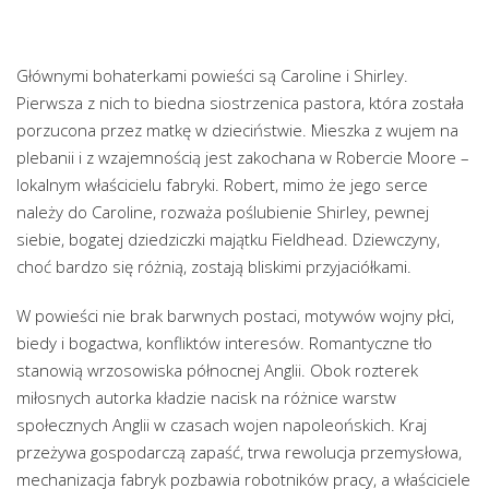
Głównymi bohaterkami powieści są Caroline i Shirley.
Pierwsza z nich to biedna siostrzenica pastora, która została
porzucona przez matkę w dzieciństwie. Mieszka z wujem na
plebanii i z wzajemnością jest zakochana w Robercie Moore –
lokalnym właścicielu fabryki. Robert, mimo że jego serce
należy do Caroline, rozważa poślubienie Shirley, pewnej
siebie, bogatej dziedziczki majątku Fieldhead. Dziewczyny,
choć bardzo się różnią, zostają bliskimi przyjaciółkami.
W powieści nie brak barwnych postaci, motywów wojny płci,
biedy i bogactwa, konfliktów interesów. Romantyczne tło
stanowią wrzosowiska północnej Anglii. Obok rozterek
miłosnych autorka kładzie nacisk na różnice warstw
społecznych Anglii w czasach wojen napoleońskich. Kraj
przeżywa gospodarczą zapaść, trwa rewolucja przemysłowa,
mechanizacja fabryk pozbawia robotników pracy, a właściciele