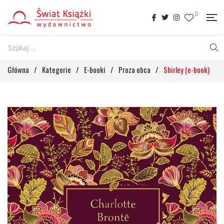
0
Główna
/
Kategorie
/
E-booki
/
Proza obca
/
Shirley (e-book)