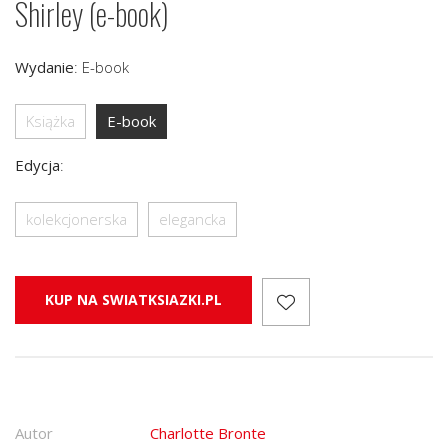
Shirley (e-book)
Wydanie
:
E-book
Książka
E-book
Edycja
:
kolekcjonerska
elegancka
KUP NA SWIATKSIAZKI.PL
Autor
Charlotte Bronte