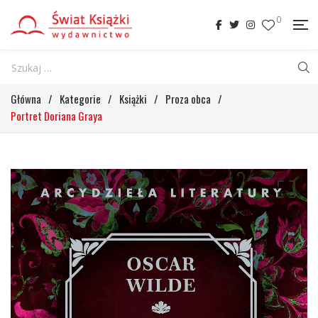
0
Główna
/
Kategorie
/
Książki
/
Proza obca
/
Portret Doriana Graya