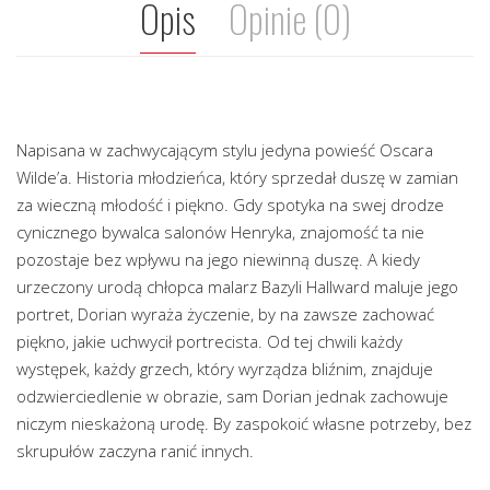
Opis
Opinie (0)
Napisana w zachwycającym stylu jedyna powieść Oscara
Wilde’a. Historia młodzieńca, który sprzedał duszę w zamian
za wieczną młodość i piękno. Gdy spotyka na swej drodze
cynicznego bywalca salonów Henryka, znajomość ta nie
pozostaje bez wpływu na jego niewinną duszę. A kiedy
urzeczony urodą chłopca malarz Bazyli Hallward maluje jego
portret, Dorian wyraża życzenie, by na zawsze zachować
piękno, jakie uchwycił portrecista. Od tej chwili każdy
występek, każdy grzech, który wyrządza bliźnim, znajduje
odzwierciedlenie w obrazie, sam Dorian jednak zachowuje
niczym nieskażoną urodę. By zaspokoić własne potrzeby, bez
skrupułów zaczyna ranić innych.